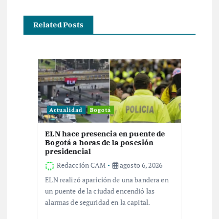
a
c
Related Posts
i
ó
n
Actualidad
Bogotá
d
ELN hace presencia en puente de
e
Bogotá a horas de la posesión
presidencial
e
Redacción CAM
agosto 6, 2026
ELN realizó aparición de una bandera en
n
un puente de la ciudad encendió las
alarmas de seguridad en la capital.
t