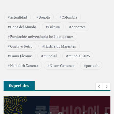
actualidad
Bogotá
Colombia
Copa del Mundo
Cultura
deportes
Fundación universitaria los libertadores
Gustavo Petro
Hasbreidy Marentes
Laura Jácome
mundial
mundial 2026
Naidelith Zamora
Nixon Carranza
portada
Especiales