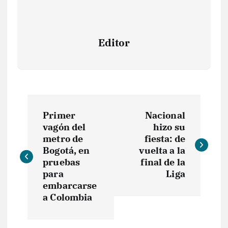
Editor
N
Primer
Nacional
a
vagón del
hizo su
metro de
fiesta: de
v
Bogotá, en
vuelta a la
pruebas
final de la
e
para
Liga
embarcarse
a Colombia
g