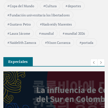
Copa del Mundo
Cultura
deportes
Fundación universitaria los libertadores
Gustavo Petro
Hasbreidy Marentes
Laura Jácome
mundial
mundial 2026
Naidelith Zamora
Nixon Carranza
portada
Especiales