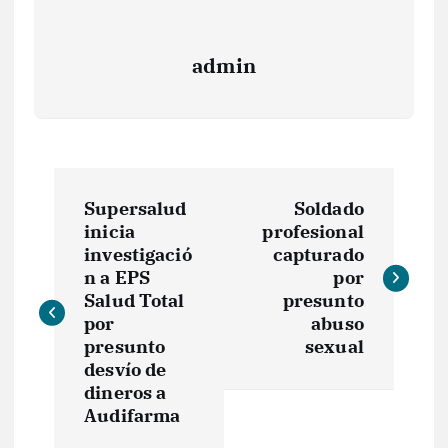
admin
N
Supersalud
Soldado
a
inicia
profesional
investigació
capturado
v
n a EPS
por
Salud Total
presunto
e
por
abuso
presunto
sexual
desvío de
g
dineros a
Audifarma
a