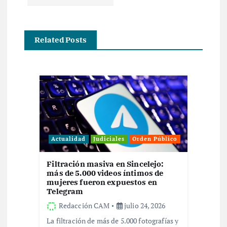
c
i
Related Posts
ó
n
d
e
Actualidad
Judiciales
Orden Público
e
Filtración masiva en Sincelejo:
más de 5.000 videos íntimos de
mujeres fueron expuestos en
n
Telegram
Redacción CAM
julio 24, 2026
t
La filtración de más de 5.000 fotografías y