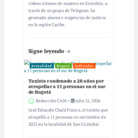
videos íntimos de mujeres en Sincelejo, a
r
través de un grupo de Telegram, ha
generado alarma y exigencias de justicia
a
en la región Caribe.
d
a
Sigue leyendo
s
Actualidad
Bogotá
Judiciales
Taxista condenado a 28 años por
atropellar a 11 personas en el sur
de Bogotá
Redacción CAM
julio 21, 2026
José Eduardo Chalá Franco, el taxista que
atropelló a 11 personas en noviembre de
2025 en la localidad de San Cristobal.