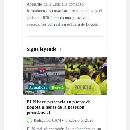
Abelardo de la Espriella comenzó
e
formalmente su mandato presidencial para el
periodo 2026-2030 en una jornada sin
n
precedentes por realizarse fuera de Bogotá.
t
r
Sigue leyendo
a
d
Actualidad
Bogotá
a
ELN hace presencia en puente de
s
Bogotá a horas de la posesión
presidencial
Redacción CAM
agosto 6, 2026
ELN realizó aparición de una bandera en un