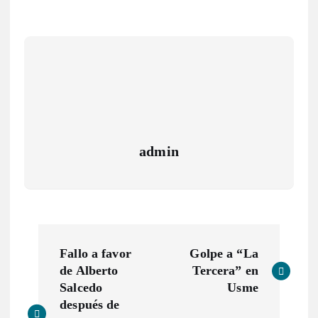
admin
N
Fallo a favor
Golpe a “La
a
de Alberto
Tercera” en
Salcedo
Usme
v
después de