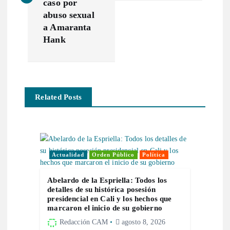
caso por
e
abuso sexual
a Amaranta
g
Hank
a
c
Related Posts
i
ó
Actualidad
Orden Público
Política
n
Abelardo de la Espriella: Todos los
d
detalles de su histórica posesión
presidencial en Cali y los hechos que
marcaron el inicio de su gobierno
e
Redacción CAM
agosto 8, 2026