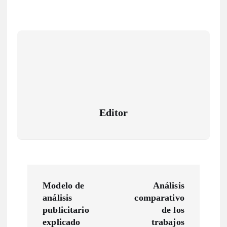
Editor
N
Modelo de
Análisis
a
análisis
comparativo
publicitario
de los
v
explicado
trabajos