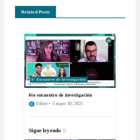
e
Related Posts
n
t
r
a
6° Encuentro de Investigación
d
6to encuentro de investigación
a
Editor
mayo 30, 2021
s
Sigue leyendo