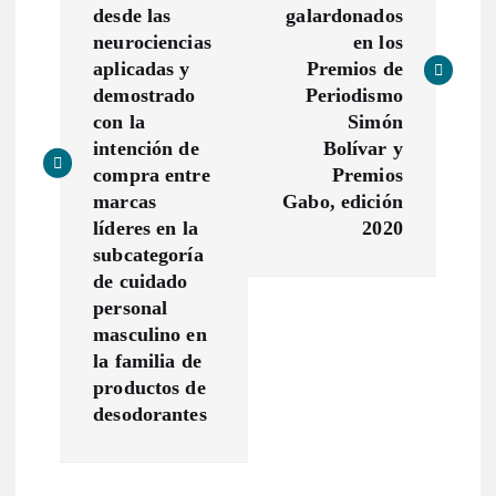
desde las
galardonados
e
neurociencias
en los
aplicadas y
Premios de
g
demostrado
Periodismo
con la
Simón
a
intención de
Bolívar y
compra entre
Premios
c
marcas
Gabo, edición
líderes en la
2020
subcategoría
i
de cuidado
personal
ó
masculino en
la familia de
n
productos de
desodorantes
d
e