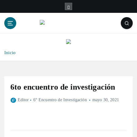
S
a
l
t
a
r
a
l
Inicio
c
o
n
t
6to encuentro de investigación
e
n
Editor
6° Encuentro de Investigación
mayo 30, 2021
i
d
o