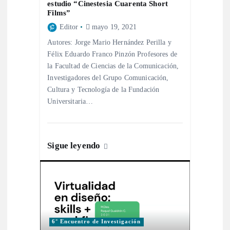
d
estudio “Cinestesia Cuarenta Short
Films”
e
Editor
mayo 19, 2021
Autores: Jorge Mario Hernández Perilla y
e
Félix Eduardo Franco Pinzón Profesores de
la Facultad de Ciencias de la Comunicación,
n
Investigadores del Grupo Comunicación,
Cultura y Tecnología de la Fundación
Universitaria…
t
r
Sigue leyendo
a
d
a
6° Encuentro de Investigación