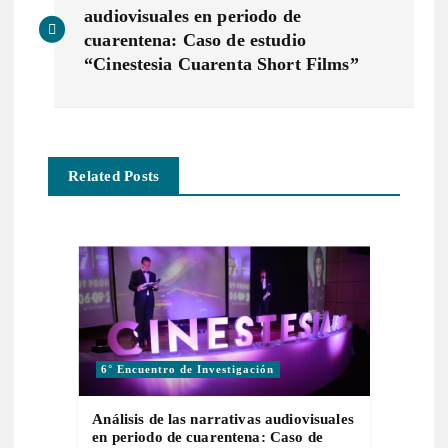
a
audiovisuales en periodo de
cuarentena: Caso de estudio
v
“Cinestesia Cuarenta Short Films”
e
g
Related Posts
a
c
i
ó
6° Encuentro de Investigación
n
Análisis de las narrativas audiovisuales
en periodo de cuarentena: Caso de