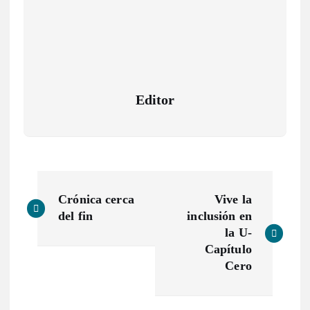
Editor
N
Crónica cerca
Vive la
a
del fin
inclusión en
la U-
v
Capítulo
Cero
e