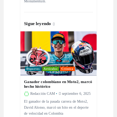
n
Monumentum.
t
Sigue leyendo
r
a
d
a
Deportes
Artículos
Crónica
s
Ganador colombiano en Moto2, marcó
hecho histórico
Redacción CAM
septiembre 6, 2025
El ganador de la pasada carrera de Moto2,
David Alonso, marcó un hito en el deporte
de velocidad en Colombia