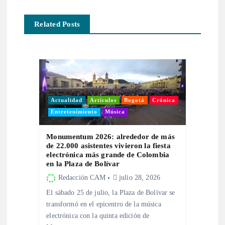
g
Related Posts
a
c
i
ó
Actualidad
Artículos
Bogotá
Crónica
Entretenimiento
Música
n
Monumentum 2026: alrededor de más
de 22.000 asistentes vivieron la fiesta
d
electrónica más grande de Colombia
en la Plaza de Bolívar
e
Redacción CAM
julio 28, 2026
El sábado 25 de julio, la Plaza de Bolívar se
e
transformó en el epicentro de la música
electrónica con la quinta edición de