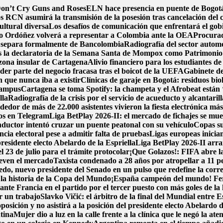
 Don’t Cry Guns and Roses
ELN hace presencia en puente de Bogotá 
s RCN asumirá la transmisión de la posesión tras cancelación del 
ultural diversa
Los desafíos de comunicación que enfrentará el gob
o Ordóñez volverá a representar a Colombia ante la OEA
Procurad
 separa formalmente de Bancolombia
Radiografía del sector automo
s la declaratoria de la Semana Santa de Mompox como Patrimonio C
zona insular de Cartagena
Alivio financiero para los estudiantes de
der parte del negocio fracasa tras el boicot de la UEFA
Gabinete de
n que nunca iba a existir
Clínicas de garaje en Bogotá: residuos biol
 campus
Cartagena se toma Spotify: la champeta y el Afrobeat están 
lla
Radiografía de la crisis por el servicio de acueducto y alcantari
or de más de 22.000 asistentes vivieron la fiesta electrónica má
tos en Telegram
Liga BetPlay 2026-II: el mercado de fichajes se muev
ductor intentó cruzar un puente peatonal con su vehículo
Copas su
ncia electoral pese a admitir falta de pruebas
Ligas europeas inicia
esidente electo Abelardo de la Espriella
Liga BetPlay 2026-II arra
l 23 de julio para el trámite protocolar
¡Que Golazos!: FIFA abre la
ueven el mercado
Taxista condenado a 28 años por atropellar a 11 p
o, nuevo presidente del Senado en un pulso que redefine la corre
n la historia de la Copa del Mundo
¡España campeón del mundo! Ferra
nte Francia en el partido por el tercer puesto con más goles de la 
r un trabajo
Slavko Vičić: el árbitro de la final del Mundial entre
posición y no asistirá a la posición del presidente electo Abelardo d
tina
Mujer dio a luz en la calle frente a la clínica que le negó la ate