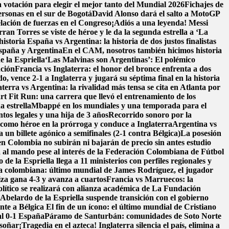
 votación para elegir el mejor tanto del Mundial 2026
Fichajes de
ersonas en el sur de Bogotá
David Alonso dará el salto a MotoGP
lación de fuerzas en el Congreso
¡Adiós a una leyenda! Messi
n Torres se viste de héroe y le da la segunda estrella a ‘La
historia
España vs Argentina: la historia de dos justos finalistas
 España y Argentina
En el CAM, nosotros también hicimos historia
e la Espriella
‘Las Malvinas son Argentinas’: El polémico
nción
Francia vs Inglaterra: el honor del bronce enfrenta a dos
, vence 2-1 a Inglaterra y jugará su séptima final en la historia
aterra vs Argentina: la rivalidad más tensa se cita en Atlanta por
t Fit Run: una carrera que llevó el entrenamiento de los
a estrella
Mbappé en los mundiales y una temporada para el
os legales y una hija de 3 años
Recorrido sonoro por la
como héroe en la prórroga y conduce a Inglaterra
Argentina vs
un billete agónico a semifinales (2-1 contra Bélgica)
La posesión
en Colombia no subirán ni bajarán de precio sin antes estudio
 al mando pese al interés de la Federación Colombiana de Fútbol
de la Espriella llega a 11 ministerios con perfiles regionales y
ra colombiana: último mundial de James Rodríguez, el jugador
iza gana 4-3 y avanza a cuartos
Francia vs Marruecos: la
ítico se realizará con alianza académica de La Fundación
belardo de la Espriella suspende transición con el gobierno
nte a Bélgica
El fin de un ícono: el último mundial de Cristiano
al 0-1 España
Páramo de Santurbán: comunidades de Soto Norte
 soñar
¡Tragedia en el azteca! Inglaterra silencia el país, elimina a