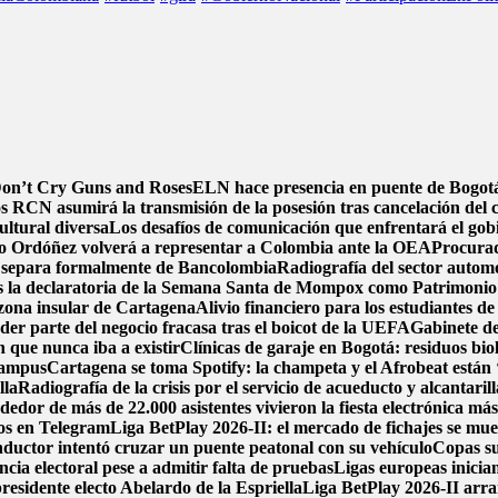
 Don’t Cry Guns and Roses
ELN hace presencia en puente de Bogotá 
s RCN asumirá la transmisión de la posesión tras cancelación del 
ultural diversa
Los desafíos de comunicación que enfrentará el gob
o Ordóñez volverá a representar a Colombia ante la OEA
Procurad
 separa formalmente de Bancolombia
Radiografía del sector automo
s la declaratoria de la Semana Santa de Mompox como Patrimonio C
zona insular de Cartagena
Alivio financiero para los estudiantes de
der parte del negocio fracasa tras el boicot de la UEFA
Gabinete de
n que nunca iba a existir
Clínicas de garaje en Bogotá: residuos biol
 campus
Cartagena se toma Spotify: la champeta y el Afrobeat están 
lla
Radiografía de la crisis por el servicio de acueducto y alcantari
or de más de 22.000 asistentes vivieron la fiesta electrónica má
tos en Telegram
Liga BetPlay 2026-II: el mercado de fichajes se muev
ductor intentó cruzar un puente peatonal con su vehículo
Copas su
ncia electoral pese a admitir falta de pruebas
Ligas europeas inicia
esidente electo Abelardo de la Espriella
Liga BetPlay 2026-II arra