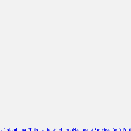
iaColombiana
#futbol
#gira
#GobiernoNacional
#ParticipaciónEnPolít