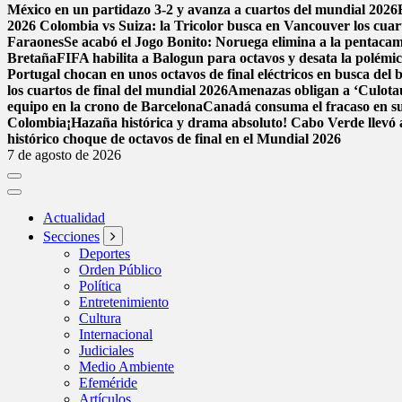
México en un partidazo 3-2 y avanza a cuartos del mundial 2026
2026
Colombia vs Suiza: la Tricolor busca en Vancouver los cuarto
Faraones
Se acabó el Jogo Bonito: Noruega elimina a la pentac
Bretaña
FIFA habilita a Balogun para octavos y desata la polémi
Portugal chocan en unos octavos de final eléctricos en busca del 
los cuartos de final del mundial 2026
Amenazas obligan a ‘Culota
equipo en la crono de Barcelona
Canadá consuma el fracaso en su
Colombia
¡Hazaña histórica y drama absoluto! Cabo Verde llevó a
histórico choque de octavos de final en el Mundial 2026
7 de agosto de 2026
Actualidad
Secciones
Deportes
Orden Público
Política
Entretenimiento
Cultura
Internacional
Judiciales
Medio Ambiente
Efeméride
Artículos