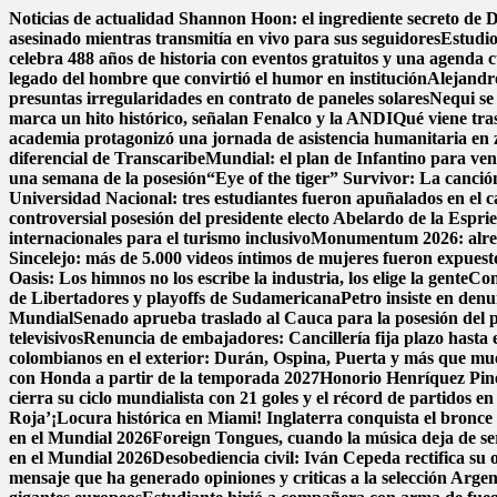
Saltar
Noticias de actualidad
Shannon Hoon: el ingrediente secreto de
al
asesinado mientras transmitía en vivo para sus seguidores
Estudio
contenido
celebra 488 años de historia con eventos gratuitos y una agenda c
legado del hombre que convirtió el humor en institución
Alejandr
presuntas irregularidades en contrato de paneles solares
Nequi se
marca un hito histórico, señalan Fenalco y la ANDI
Qué viene tra
academia protagonizó una jornada de asistencia humanitaria en 
diferencial de Transcaribe
Mundial: el plan de Infantino para ven
una semana de la posesión
“Eye of the tiger” Survivor: La canció
Universidad Nacional: tres estudiantes fueron apuñalados en el
controversial posesión del presidente electo Abelardo de la Esprie
internacionales para el turismo inclusivo
Monumentum 2026: alreded
Sincelejo: más de 5.000 videos íntimos de mujeres fueron expues
Oasis: Los himnos no los escribe la industria, los elige la gente
Con
de Libertadores y playoffs de Sudamericana
Petro insiste en denu
Mundial
Senado aprueba traslado al Cauca para la posesión del pr
televisivos
Renuncia de embajadores: Cancillería fija plazo hasta e
colombianos en el exterior: Durán, Ospina, Puerta y más que m
con Honda a partir de la temporada 2027
Honorio Henríquez Pined
cierra su ciclo mundialista con 21 goles y el récord de partidos e
Roja’
¡Locura histórica en Miami! Inglaterra conquista el bronce a
en el Mundial 2026
Foreign Tongues, cuando la música deja de se
en el Mundial 2026
Desobediencia civil: Iván Cepeda rectifica su o
mensaje que ha generado opiniones y criticas a la selección Argen