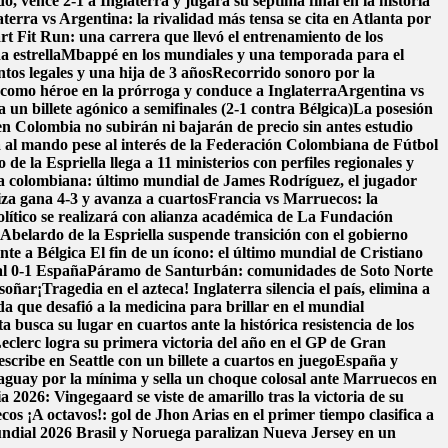
, vence 2-1 a Inglaterra y jugará su séptima final en la historia
aterra vs Argentina: la rivalidad más tensa se cita en Atlanta por
t Fit Run: una carrera que llevó el entrenamiento de los
a estrella
Mbappé en los mundiales y una temporada para el
os legales y una hija de 3 años
Recorrido sonoro por la
como héroe en la prórroga y conduce a Inglaterra
Argentina vs
un billete agónico a semifinales (2-1 contra Bélgica)
La posesión
en Colombia no subirán ni bajarán de precio sin antes estudio
 al mando pese al interés de la Federación Colombiana de Fútbol
de la Espriella llega a 11 ministerios con perfiles regionales y
ra colombiana: último mundial de James Rodríguez, el jugador
iza gana 4-3 y avanza a cuartos
Francia vs Marruecos: la
ítico se realizará con alianza académica de La Fundación
belardo de la Espriella suspende transición con el gobierno
nte a Bélgica
El fin de un ícono: el último mundial de Cristiano
al 0-1 España
Páramo de Santurbán: comunidades de Soto Norte
 soñar
¡Tragedia en el azteca! Inglaterra silencia el país, elimina a
da que desafió a la medicina para brillar en el mundial
a busca su lugar en cuartos ante la histórica resistencia de los
eclerc logra su primera victoria del año en el GP de Gran
scribe en Seattle con un billete a cuartos en juego
España y
aguay por la mínima y sella un choque colosal ante Marruecos en
 2026: Vingegaard se viste de amarillo tras la victoria de su
ecos
¡A octavos!: gol de Jhon Arias en el primer tiempo clasifica a
Mundial 2026
Brasil y Noruega paralizan Nueva Jersey en un