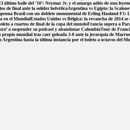
El último baile del ’10’: Neymar Jr. y el amargo adiós de una leyen
s de final ante la solidez helvética
Argentina vs Egipto: la Scalonet
ampeona Brasil con un doblete monumental de Erling Haaland
F1: L
ca en el Mundial
Estados Unidos vs Bélgica: la revancha de 2014 se e
boleto a cuartos de final de la copa del mundo
Francia supera a Par
uro’ a suspender su podcast y abandonar Colombia
Tour de Francia
 propio mundial tras caer goleada 3-0 ante la jerarquía de Marru
 Argentina hasta la última instancia por el boleto a octavos del 