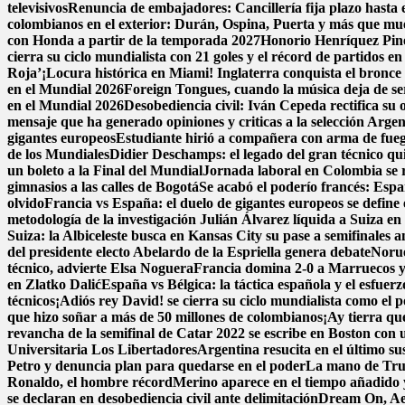
televisivos
Renuncia de embajadores: Cancillería fija plazo hasta e
colombianos en el exterior: Durán, Ospina, Puerta y más que m
con Honda a partir de la temporada 2027
Honorio Henríquez Pined
cierra su ciclo mundialista con 21 goles y el récord de partidos e
Roja’
¡Locura histórica en Miami! Inglaterra conquista el bronce a
en el Mundial 2026
Foreign Tongues, cuando la música deja de se
en el Mundial 2026
Desobediencia civil: Iván Cepeda rectifica su o
mensaje que ha generado opiniones y criticas a la selección Argen
gigantes europeos
Estudiante hirió a compañera con arma de fue
de los Mundiales
Didier Deschamps: el legado del gran técnico qui
un boleto a la Final del Mundial
Jornada laboral en Colombia se re
gimnasios a las calles de Bogotá
Se acabó el poderío francés: Espa
olvido
Francia vs España: el duelo de gigantes europeos se define 
metodología de la investigación
Julián Álvarez líquida a Suiza en
Suiza: la Albiceleste busca en Kansas City su pase a semifinales a
del presidente electo Abelardo de la Espriella genera debate
Norue
técnico, advierte Elsa Noguera
Francia domina 2-0 a Marruecos y 
en Zlatko Dalić
España vs Bélgica: la táctica española y el esfuer
técnicos
¡Adiós rey David! se cierra su ciclo mundialista como el 
que hizo soñar a más de 50 millones de colombianos
¡Ay tierra qu
revancha de la semifinal de Catar 2022 se escribe en Boston con un
Universitaria Los Libertadores
Argentina resucita en el último su
Petro y denuncia plan para quedarse en el poder
La mano de Trum
Ronaldo, el hombre récord
Merino aparece en el tiempo añadido 
se declaran en desobediencia civil ante delimitación
Dream On, Aer