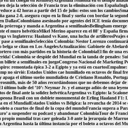
go en un colegio en Kennedy
Argentina remonta en el tiempo añadido
en deja la selección de Francia tras la eliminación con España
Ingl
duce a 42 horas a partir del 15 de julio: estos son los cambios
Smar
ña gana 2-0, asegura cupo en la final y sueña con bordar la segund
en Dallas
Colombiano asesinado por agentes del ICE tenía document
 la prórroga y manda a Argentina a semifinales
Bellingham emerge 
nte el muro helvético
Mikel Merino aparece en el 88′ y España firma 
ga vs Inglaterra: Haaland vs Kane, una lucha de artilleros
Peajes 
pase a semifinales
Selección Colombia: Nestor Lorenzo continuará
zo belga se citan en Los Ángeles
Actualización: Gabinete de Abelardo 
portero con más partidos en la historia de Colombia
El fin de una e
erida! Colombia se despide del Mundial en la tanda de penales: Su
 billete a semifinales en juego
Congreso Nacional de Marketing Pol
spiro: remontada épica 3-2 a Egipto y ya está en cuartos
Empalme: A
p no sirvió: Estados Unidos cae humillado en octavos de final fre
y apaga el último sueño mundialista de Cristiano Ronaldo, Portug
osmith, más de 50 años recordándonos que no debemos dejar de
El último baile del ’10’: Neymar Jr. y el amargo adiós de una leyen
s de final ante la solidez helvética
Argentina vs Egipto: la Scalonet
ampeona Brasil con un doblete monumental de Erling Haaland
F1: L
ca en el Mundial
Estados Unidos vs Bélgica: la revancha de 2014 se e
boleto a cuartos de final de la copa del mundo
Francia supera a Par
uro’ a suspender su podcast y abandonar Colombia
Tour de Francia
 propio mundial tras caer goleada 3-0 ante la jerarquía de Marru
 Argentina hasta la última instancia por el boleto a octavos del 