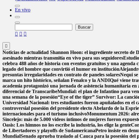
En vivo
Buscar
Buscar
Noticias de actualidad
Shannon Hoon: el ingrediente secreto de
asesinado mientras transmitía en vivo para sus seguidores
Estudio
celebra 488 años de historia con eventos gratuitos y una agenda c
legado del hombre que convirtió el humor en institución
Alejandr
presuntas irregularidades en contrato de paneles solares
Nequi se
marca un hito histórico, señalan Fenalco y la ANDI
Qué viene tra
academia protagonizó una jornada de asistencia humanitaria en 
diferencial de Transcaribe
Mundial: el plan de Infantino para ven
una semana de la posesión
“Eye of the tiger” Survivor: La canció
Universidad Nacional: tres estudiantes fueron apuñalados en el
controversial posesión del presidente electo Abelardo de la Esprie
internacionales para el turismo inclusivo
Monumentum 2026: alreded
Sincelejo: más de 5.000 videos íntimos de mujeres fueron expues
Oasis: Los himnos no los escribe la industria, los elige la gente
Con
de Libertadores y playoffs de Sudamericana
Petro insiste en denu
Mundial
Senado aprueba traslado al Cauca para la posesión del pr