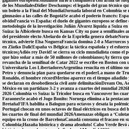
gigantes europeos
Estudiante hirió a compañera con arma de fue
de los Mundiales
Didier Deschamps: el legado del gran técnico qui
un boleto a la Final del Mundial
Jornada laboral en Colombia se re
gimnasios a las calles de Bogotá
Se acabó el poderío francés: Espa
olvido
Francia vs España: el duelo de gigantes europeos se define 
metodología de la investigación
Julián Álvarez líquida a Suiza en
Suiza: la Albiceleste busca en Kansas City su pase a semifinales a
del presidente electo Abelardo de la Espriella genera debate
Norue
técnico, advierte Elsa Noguera
Francia domina 2-0 a Marruecos y 
en Zlatko Dalić
España vs Bélgica: la táctica española y el esfuer
técnicos
¡Adiós rey David! se cierra su ciclo mundialista como el 
que hizo soñar a más de 50 millones de colombianos
¡Ay tierra qu
revancha de la semifinal de Catar 2022 se escribe en Boston con un
Universitaria Los Libertadores
Argentina resucita en el último su
Petro y denuncia plan para quedarse en el poder
La mano de Trum
Ronaldo, el hombre récord
Merino aparece en el tiempo añadido 
se declaran en desobediencia civil ante delimitación
Dream On, Aer
México en un partidazo 3-2 y avanza a cuartos del mundial 2026
2026
Colombia vs Suiza: la Tricolor busca en Vancouver los cuarto
Faraones
Se acabó el Jogo Bonito: Noruega elimina a la pentac
Bretaña
FIFA habilita a Balogun para octavos y desata la polémi
Portugal chocan en unos octavos de final eléctricos en busca del 
los cuartos de final del mundial 2026
Amenazas obligan a ‘Culota
equipo en la crono de Barcelona
Canadá consuma el fracaso en su
Colombia
¡Hazaña histórica y drama absoluto! Cabo Verde llevó a