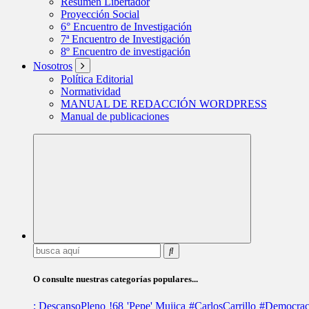
Resumen Libertador
Proyección Social
6° Encuentro de Investigación
7ª Encuentro de Investigación
8º Encuentro de investigación
Nosotros
Política Editorial
Normatividad
MANUAL DE REDACCIÓN WORDPRESS
Manual de publicaciones
Buscar:
O consulte nuestras categorías populares...
; DescansoPleno
!68
'Pepe' Mujica
#CarlosCarrillo
#Democrac