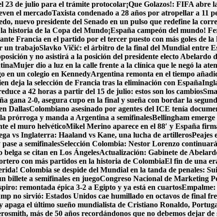
l 23 de julio para el trámite protocolar
¡Que Golazos!: FIFA abre la
ueven el mercado
Taxista condenado a 28 años por atropellar a 11 p
o, nuevo presidente del Senado en un pulso que redefine la corre
n la historia de la Copa del Mundo
¡España campeón del mundo! Ferra
nte Francia en el partido por el tercer puesto con más goles de la 
r un trabajo
Slavko Vičić: el árbitro de la final del Mundial entre
posición y no asistirá a la posición del presidente electo Abelardo d
tina
Mujer dio a luz en la calle frente a la clínica que le negó la ate
go en un colegio en Kennedy
Argentina remonta en el tiempo añadido
en deja la selección de Francia tras la eliminación con España
Ingl
duce a 42 horas a partir del 15 de julio: estos son los cambios
Smar
ña gana 2-0, asegura cupo en la final y sueña con bordar la segund
en Dallas
Colombiano asesinado por agentes del ICE tenía document
 la prórroga y manda a Argentina a semifinales
Bellingham emerge 
nte el muro helvético
Mikel Merino aparece en el 88′ y España firma 
ga vs Inglaterra: Haaland vs Kane, una lucha de artilleros
Peajes 
pase a semifinales
Selección Colombia: Nestor Lorenzo continuará
zo belga se citan en Los Ángeles
Actualización: Gabinete de Abelardo 
portero con más partidos en la historia de Colombia
El fin de una e
erida! Colombia se despide del Mundial en la tanda de penales: Su
 billete a semifinales en juego
Congreso Nacional de Marketing Pol
spiro: remontada épica 3-2 a Egipto y ya está en cuartos
Empalme: A
p no sirvió: Estados Unidos cae humillado en octavos de final fre
y apaga el último sueño mundialista de Cristiano Ronaldo, Portug
osmith, más de 50 años recordándonos que no debemos dejar de