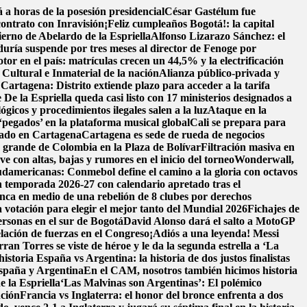
a horas de la posesión presidencial
César Gastélum fue
contrato con Inravisión
¡Feliz cumpleaños Bogotá!: la capital
ierno de Abelardo de la Espriella
Alfonso Lizarazo Sánchez: el
uría suspende por tres meses al director de Fenoge por
tor en el país: matrículas crecen un 44,5% y la electrificación
ultural e Inmaterial de la nación
Alianza público-privada y
 Cartagena: Distrito extiende plazo para acceder a la tarifa
 De la Espriella queda casi listo con 17 ministerios designados a
ógicos y procedimientos ilegales salen a la luz
Ataque en la
‘pegados’ en la plataforma musical global
Cali se prepara para
llado en Cartagena
Cartagena es sede de rueda de negocios
s grande de Colombia en la Plaza de Bolívar
Filtración masiva en
e con altas, bajas y rumores en el inicio del torneo
Wonderwall,
damericanas: Conmebol define el camino a la gloria con octavos
n temporada 2026-27 con calendario apretado tras el
nca en medio de una rebelión de 8 clubes por derechos
 votación para elegir el mejor tanto del Mundial 2026
Fichajes de
ersonas en el sur de Bogotá
David Alonso dará el salto a MotoGP
lación de fuerzas en el Congreso
¡Adiós a una leyenda! Messi
n Torres se viste de héroe y le da la segunda estrella a ‘La
historia
España vs Argentina: la historia de dos justos finalistas
 España y Argentina
En el CAM, nosotros también hicimos historia
e la Espriella
‘Las Malvinas son Argentinas’: El polémico
nción
Francia vs Inglaterra: el honor del bronce enfrenta a dos