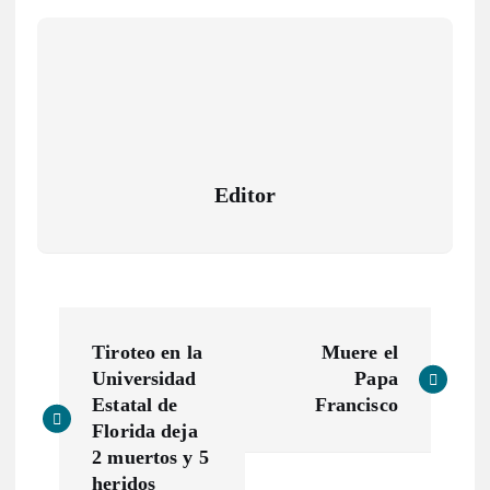
Editor
N
Tiroteo en la
Muere el
a
Universidad
Papa
Estatal de
Francisco
v
Florida deja
2 muertos y 5
heridos