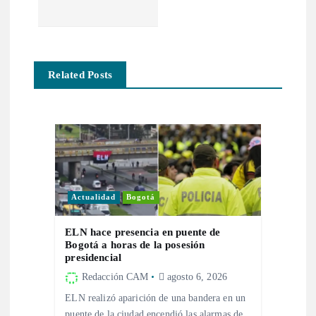
e
g
a
Related Posts
c
i
ó
Actualidad
Bogotá
n
ELN hace presencia en puente de
d
Bogotá a horas de la posesión
presidencial
e
Redacción CAM
agosto 6, 2026
ELN realizó aparición de una bandera en un
e
puente de la ciudad encendió las alarmas de