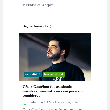
seguridad en la capital.
n
t
Sigue leyendo
r
a
d
a
Actualidad
Internacional
s
César Gastélum fue asesinado
mientras transmitía en vivo para sus
seguidores
Redacción CAM
agosto 6, 2026
César Gastélum, creador de contenido con