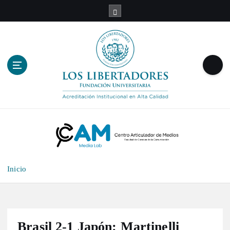
S
a
l
t
a
r
a
l
c
o
n
t
e
n
Inicio
i
d
o
Brasil 2-1 Japón: Martinelli