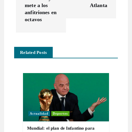
g
mete a los
Atlanta
a
anfitriones en
octavos
c
i
Related Posts
ó
n
d
e
e
Actualidad
Deportes
n
Mundial: el plan de Infantino para