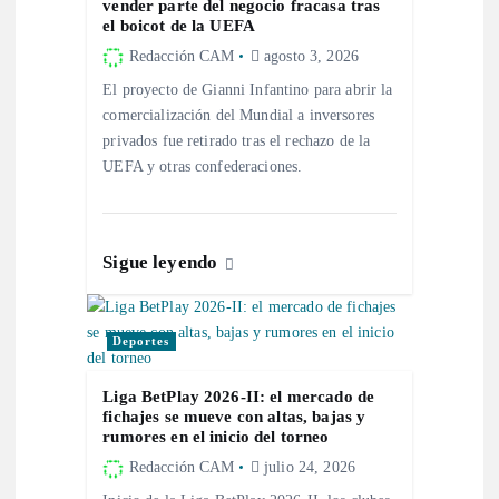
vender parte del negocio fracasa tras
el boicot de la UEFA
t
Redacción CAM
agosto 3, 2026
El proyecto de Gianni Infantino para abrir la
r
comercialización del Mundial a inversores
privados fue retirado tras el rechazo de la
a
UEFA y otras confederaciones.
d
a
Sigue leyendo
s
Deportes
Liga BetPlay 2026-II: el mercado de
fichajes se mueve con altas, bajas y
rumores en el inicio del torneo
Redacción CAM
julio 24, 2026