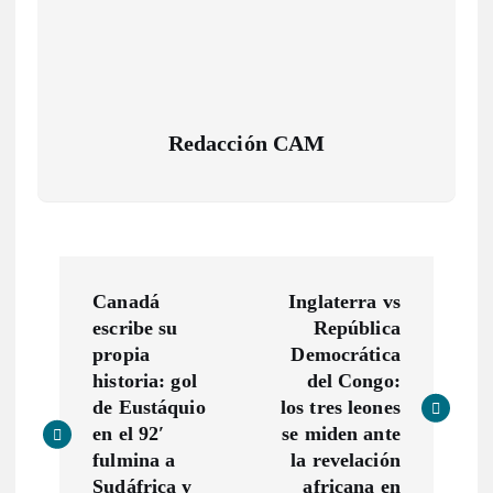
Redacción CAM
N
Canadá
Inglaterra vs
a
escribe su
República
propia
Democrática
v
historia: gol
del Congo:
de Eustáquio
los tres leones
e
en el 92′
se miden ante
fulmina a
la revelación
Sudáfrica y
africana en