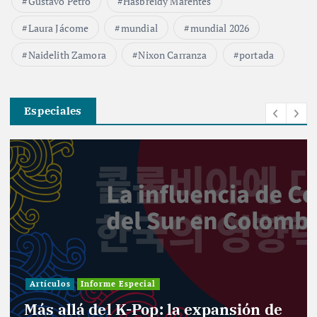
Gustavo Petro
Hasbreidy Marentes
Laura Jácome
mundial
mundial 2026
Naidelith Zamora
Nixon Carranza
portada
Especiales
Investigación
Actualidad
Cultura
Infografía
Informe Especial
Política
Reportaje
Entre curules y violencia de género: