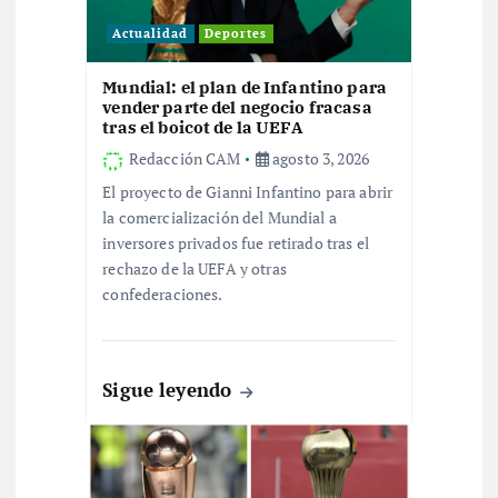
e
Actualidad
Deportes
n
Mundial: el plan de Infantino para
vender parte del negocio fracasa
t
tras el boicot de la UEFA
Redacción CAM
agosto 3, 2026
r
El proyecto de Gianni Infantino para abrir
la comercialización del Mundial a
a
inversores privados fue retirado tras el
rechazo de la UEFA y otras
d
confederaciones.
a
Sigue leyendo
s