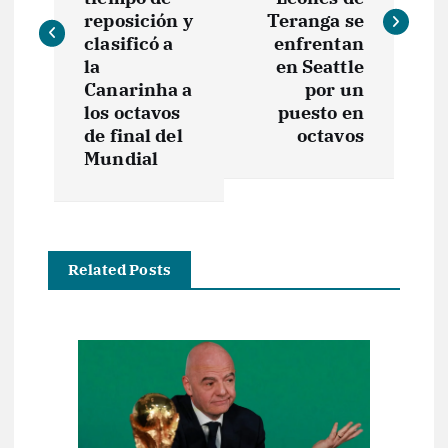
e
reposición y
Teranga se
clasificó a
enfrentan
la
en Seattle
g
Canarinha a
por un
los octavos
puesto en
a
de final del
octavos
Mundial
c
i
ó
Related Posts
n
d
e