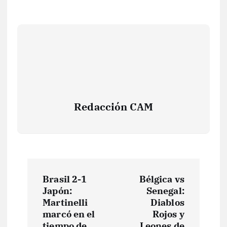
Redacción CAM
N
Brasil 2-1
Bélgica vs
a
Japón:
Senegal:
Martinelli
Diablos
v
marcó en el
Rojos y
tiempo de
Leones de