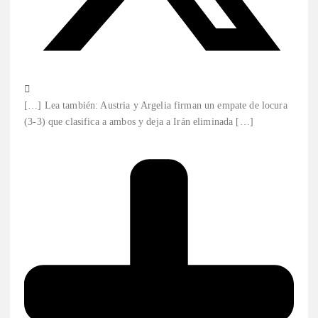
[…] Lea también: Austria y Argelia firman un empate de locura
(3-3) que clasifica a ambos y deja a Irán eliminada […]