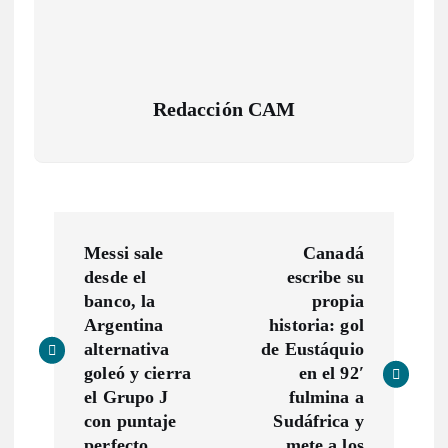
Redacción CAM
N
Messi sale
Canadá
a
desde el
escribe su
banco, la
propia
v
Argentina
historia: gol
alternativa
de Eustáquio
e
goleó y cierra
en el 92′
el Grupo J
fulmina a
g
con puntaje
Sudáfrica y
perfecto
mete a los