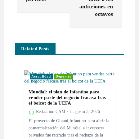
a
anfitriones en
octavos
c
i
Related Posts
ó
n
Actualidad
Deportes
d
Mundial: el plan de Infantino para
e
vender parte del negocio fracasa tras
el boicot de la UEFA
Redacción CAM
agosto 3, 2026
e
El proyecto de Gianni Infantino para abrir la
n
comercialización del Mundial a inversores
privados fue retirado tras el rechazo de la