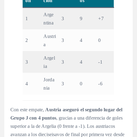
ón
ción
os
Arge
1
3
9
+7
ntina
Austri
2
3
4
0
a
Argel
3
3
4
-1
ia
Jorda
4
3
0
-6
nia
Con este empate,
Austria aseguró el segundo lugar del
Grupo J con 4 puntos
, gracias a una diferencia de goles
superior a la de Argelia (0 frente a -1)
. Los austriacos
avanzan a los dieciseisavos de final por primera vez desde