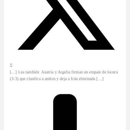
[…] Lea también: Austria y Argelia firman un empate de locura
(3-3) que clasifica a ambos y deja a Irán eliminada […]