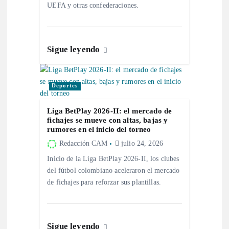
UEFA y otras confederaciones.
t
r
Sigue leyendo
a
d
Deportes
a
Liga BetPlay 2026-II: el mercado de
fichajes se mueve con altas, bajas y
rumores en el inicio del torneo
s
Redacción CAM
julio 24, 2026
Inicio de la Liga BetPlay 2026-II, los clubes
del fútbol colombiano aceleraron el mercado
de fichajes para reforzar sus plantillas.
Sigue leyendo