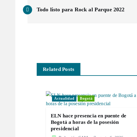
N
Todo listo para Rock al Parque 2022
a
v
e
g
Related Posts
a
Actualidad
Bogotá
c
ELN hace presencia en puente de
i
Bogotá a horas de la posesión
presidencial