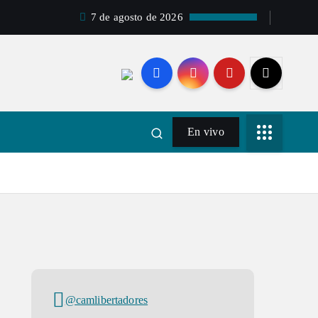
7 de agosto de 2026
En vivo
@camlibertadores