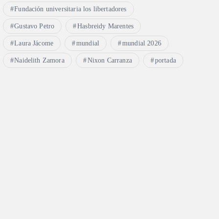
Fundación universitaria los libertadores
Gustavo Petro
Hasbreidy Marentes
Laura Jácome
mundial
mundial 2026
Naidelith Zamora
Nixon Carranza
portada