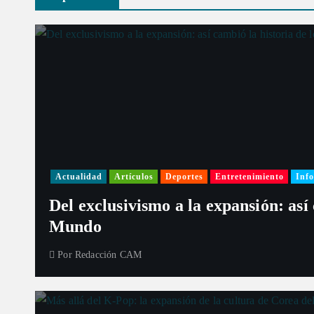
a
d
a
s
Actualidad
Artículos
Deportes
Entretenimiento
Info
Del exclusivismo a la expansión: así
Mundo
Por
Redacción CAM