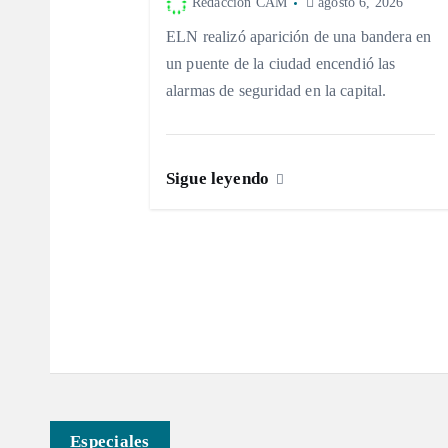
ó
Redacción CAM
agosto 6, 2026
ELN realizó aparición de una bandera en
n
un puente de la ciudad encendió las
alarmas de seguridad en la capital.
d
e
Sigue leyendo
e
n
t
r
Especiales