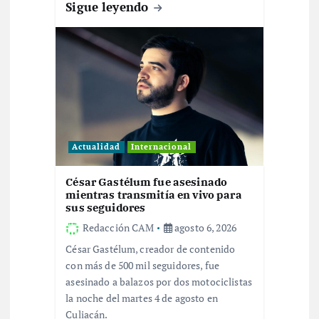
Sigue leyendo
t
r
a
d
a
Actualidad
Internacional
s
César Gastélum fue asesinado
mientras transmitía en vivo para
sus seguidores
Redacción CAM
agosto 6, 2026
César Gastélum, creador de contenido
con más de 500 mil seguidores, fue
asesinado a balazos por dos motociclistas
la noche del martes 4 de agosto en
Culiacán.