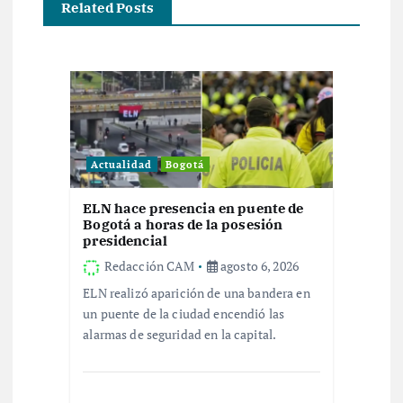
Related Posts
a
c
i
ó
Actualidad
Bogotá
n
ELN hace presencia en puente de
Bogotá a horas de la posesión
d
presidencial
Redacción CAM
agosto 6, 2026
e
ELN realizó aparición de una bandera en
un puente de la ciudad encendió las
e
alarmas de seguridad en la capital.
n