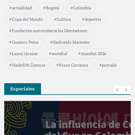
actualidad
Bogotá
Colombia
Copa del Mundo
Cultura
deportes
Fundación universitaria los libertadores
Gustavo Petro
Hasbreidy Marentes
Laura Jácome
mundial
mundial 2026
Naidelith Zamora
Nixon Carranza
portada
Especiales