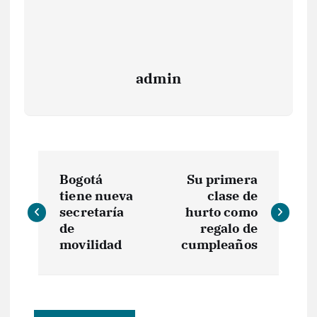
admin
N
Bogotá
Su primera
a
tiene nueva
clase de
secretaría
hurto como
v
de
regalo de
movilidad
cumpleaños
e
g