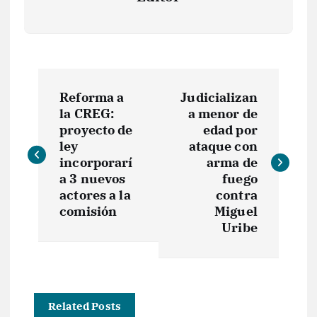
N
Reforma a
Judicializan
a
la CREG:
a menor de
proyecto de
edad por
v
ley
ataque con
incorporarí
arma de
e
a 3 nuevos
fuego
actores a la
contra
comisión
Miguel
g
Uribe
a
c
Related Posts