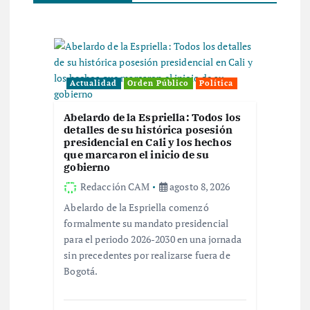
i
ó
n
Actualidad
Orden Público
Política
d
Abelardo de la Espriella: Todos los
detalles de su histórica posesión
e
presidencial en Cali y los hechos
que marcaron el inicio de su
gobierno
e
Redacción CAM
agosto 8, 2026
n
Abelardo de la Espriella comenzó
formalmente su mandato presidencial
t
para el periodo 2026-2030 en una jornada
sin precedentes por realizarse fuera de
r
Bogotá.