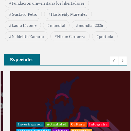
Fundación universitaria los libertadores
Gustavo Petro
Hasbreidy Marentes
Laura Jácome
mundial
mundial 2026
Naidelith Zamora
Nixon Carranza
portada
Especiales
Investigación
Actualidad
Cultura
Infografía