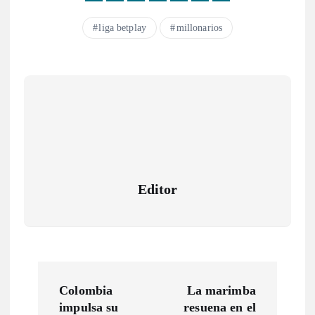
liga betplay
millonarios
Editor
N
Colombia
La marimba
a
impulsa su
resuena en el