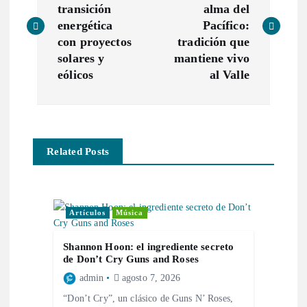
transición
alma del
v
energética
Pacífico:
con proyectos
tradición que
e
solares y
mantiene vivo
eólicos
al Valle
g
a
Related Posts
c
i
Artículos
Música
ó
Shannon Hoon: el ingrediente secreto
n
de Don’t Cry Guns and Roses
admin
agosto 7, 2026
d
“Don’t Cry”, un clásico de Guns N’ Roses,