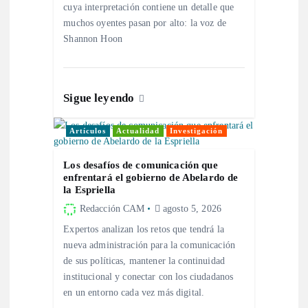
cuya interpretación contiene un detalle que
e
muchos oyentes pasan por alto: la voz de
Shannon Hoon
e
n
Sigue leyendo
t
Artículos
Actualidad
Investigación
r
Los desafíos de comunicación que
enfrentará el gobierno de Abelardo de
a
la Espriella
Redacción CAM
agosto 5, 2026
d
Expertos analizan los retos que tendrá la
nueva administración para la comunicación
a
de sus políticas, mantener la continuidad
institucional y conectar con los ciudadanos
s
en un entorno cada vez más digital.