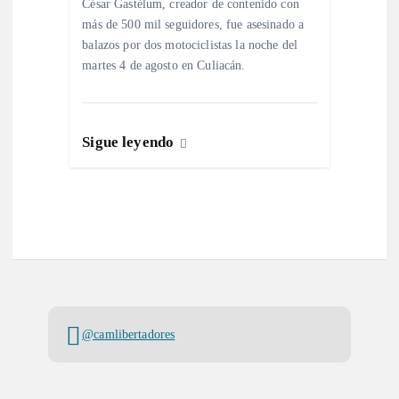
d
César Gastélum, creador de contenido con
más de 500 mil seguidores, fue asesinado a
a
balazos por dos motociclistas la noche del
martes 4 de agosto en Culiacán.
s
Sigue leyendo
@camlibertadores