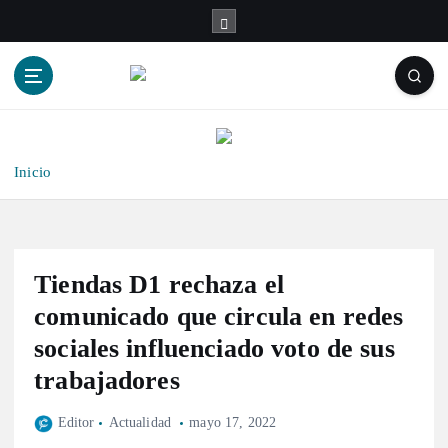
S
a
l
t
a
r
a
l
Inicio
c
o
n
t
Tiendas D1 rechaza el
e
n
comunicado que circula en redes
i
sociales influenciado voto de sus
d
trabajadores
o
Editor
Actualidad
mayo 17, 2022