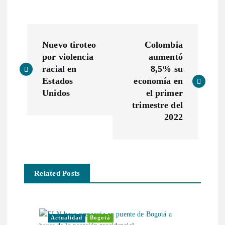
N
Nuevo tiroteo
Colombia
a
por violencia
aumentó
racial en
8,5% su
v
Estados
economía en
Unidos
el primer
e
trimestre del
2022
g
a
Related Posts
c
i
Actualidad
Bogotá