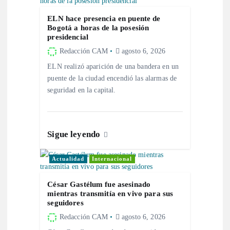
ó
ELN hace presencia en puente de
n
Bogotá a horas de la posesión
presidencial
d
Redacción CAM
agosto 6, 2026
ELN realizó aparición de una bandera en un
e
puente de la ciudad encendió las alarmas de
seguridad en la capital.
e
n
Sigue leyendo
t
Actualidad
Internacional
r
César Gastélum fue asesinado
mientras transmitía en vivo para sus
a
seguidores
Redacción CAM
agosto 6, 2026