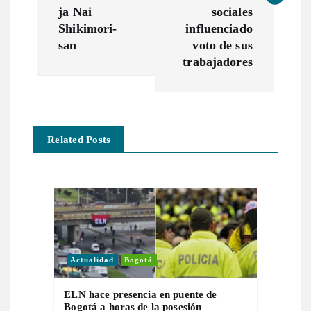
e
ja Nai
sociales
Shikimori-
influenciado
g
san
voto de sus
trabajadores
a
c
Related Posts
i
ó
n
d
Actualidad
Bogotá
e
ELN hace presencia en puente de
Bogotá a horas de la posesión