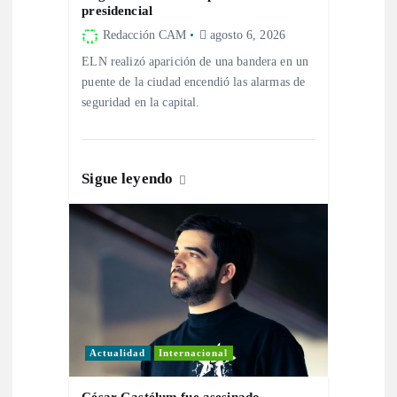
e
presidencial
Redacción CAM
agosto 6, 2026
n
ELN realizó aparición de una bandera en un
puente de la ciudad encendió las alarmas de
t
seguridad en la capital.
r
Sigue leyendo
a
d
a
s
Actualidad
Internacional
César Gastélum fue asesinado