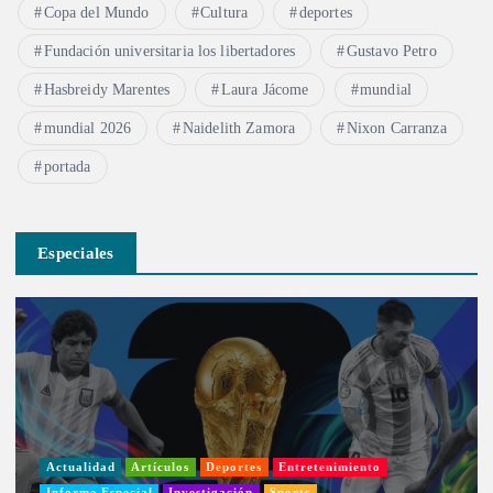
Copa del Mundo
Cultura
deportes
Fundación universitaria los libertadores
Gustavo Petro
Hasbreidy Marentes
Laura Jácome
mundial
mundial 2026
Naidelith Zamora
Nixon Carranza
portada
Especiales
Actualidad
Artículos
Deportes
Entretenimiento
Informe Especial
Investigación
Sports