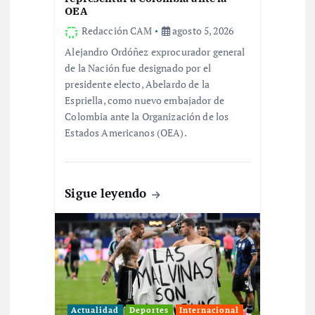
n
OEA
Redacción CAM
agosto 5, 2026
t
Alejandro Ordóñez exprocurador general
de la Nación fue designado por el
r
presidente electo, Abelardo de la
Espriella, como nuevo embajador de
a
Colombia ante la Organización de los
Estados Americanos (OEA).
d
a
Sigue leyendo
s
Actualidad
Deportes
Internacional