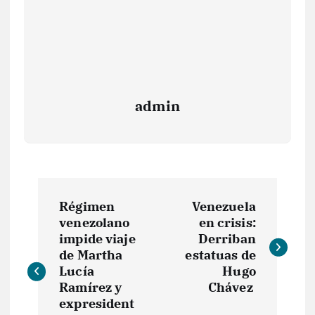
admin
N
Régimen
Venezuela
a
venezolano
en crisis:
impide viaje
Derriban
v
de Martha
estatuas de
Lucía
Hugo
e
Ramírez y
Chávez
expresident