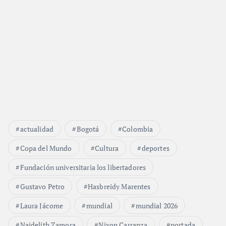
actualidad
Bogotá
Colombia
Copa del Mundo
Cultura
deportes
Fundación universitaria los libertadores
Gustavo Petro
Hasbreidy Marentes
Laura Jácome
mundial
mundial 2026
Naidelith Zamora
Nixon Carranza
portada