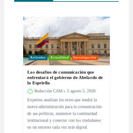
c
i
ó
n
d
Artículos
Actualidad
Investigación
e
Los desafíos de comunicación que
enfrentará el gobierno de Abelardo de
la Espriella
e
Redacción CAM
agosto 5, 2026
n
Expertos analizan los retos que tendrá la
nueva administración para la comunicación
de sus políticas, mantener la continuidad
t
institucional y conectar con los ciudadanos
en un entorno cada vez más digital.
r