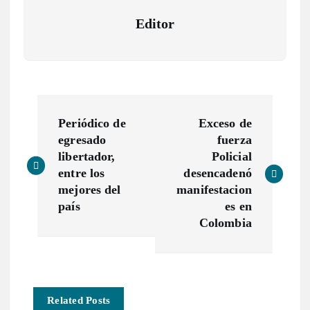
Editor
N
Periódico de
Exceso de
a
egresado
fuerza
libertador,
Policial
v
entre los
desencadenó
mejores del
manifestacion
e
país
es en
Colombia
g
a
Related Posts