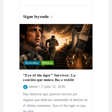
a
Sigue leyendo
d
a
s
Artículos
Música
“Eye of the tiger” Survivor: La
canción que nunca iba a existir
admin
julio 31, 2026
Hay historias que parecen escritas por
alguien que disfruta cambiando el destino en
el último momento, Eye of the tiger es una
de ellas.