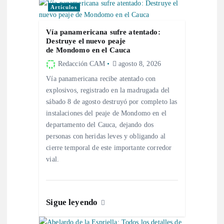
Artículos
ó
Vía panamericana sufre atentado:
n
Destruye el nuevo peaje
de Mondomo en el Cauca
d
Redacción CAM
agosto 8, 2026
Vía panamericana recibe atentado con
e
explosivos, registrado en la madrugada del
sábado 8 de agosto destruyó por completo las
e
instalaciones del peaje de Mondomo en el
departamento del Cauca, dejando dos
personas con heridas leves y obligando al
n
cierre temporal de este importante corredor
vial.
t
r
Sigue leyendo
a