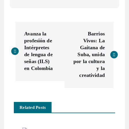
N
Avanza la
Barrios
a
profesión de
Vivos: La
Intérpretes
Gaitana de
v
de lengua de
Suba, unida
señas (ILS)
por la cultura
e
en Colombia
y la
creatividad
g
a
Related Posts
c
i