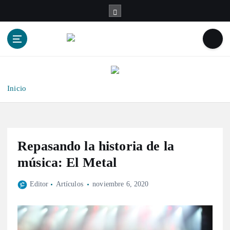
S
a
l
t
a
r
a
l
Inicio
c
o
n
t
Repasando la historia de la
e
n
música: El Metal
i
d
Editor
Artículos
noviembre 6, 2020
o