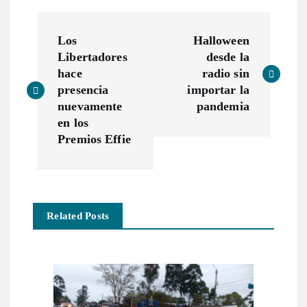
N
Los
Halloween
a
Libertadores
desde la
hace
radio sin
v
presencia
importar la
nuevamente
pandemia
e
en los
Premios Effie
g
a
Related Posts
c
i
ó