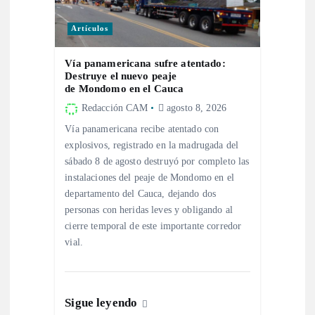
n
Artículos
d
Vía panamericana sufre atentado:
Destruye el nuevo peaje
e
de Mondomo en el Cauca
Redacción CAM
agosto 8, 2026
e
Vía panamericana recibe atentado con
explosivos, registrado en la madrugada del
n
sábado 8 de agosto destruyó por completo las
instalaciones del peaje de Mondomo en el
t
departamento del Cauca, dejando dos
personas con heridas leves y obligando al
r
cierre temporal de este importante corredor
vial.
a
d
Sigue leyendo