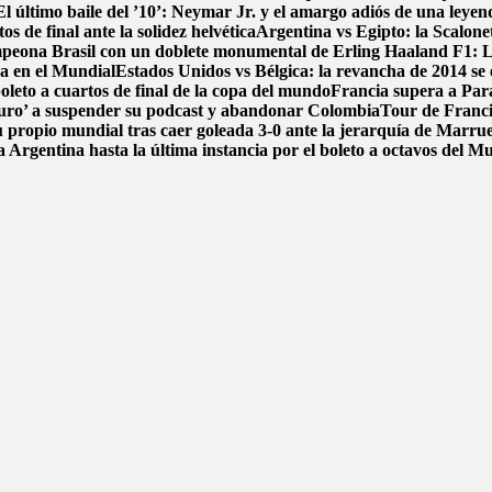
El último baile del ’10’: Neymar Jr. y el amargo adiós de una leyen
s de final ante la solidez helvética
Argentina vs Egipto: la Scalonet
ampeona Brasil con un doblete monumental de Erling Haaland
F1: L
ca en el Mundial
Estados Unidos vs Bélgica: la revancha de 2014 se e
boleto a cuartos de final de la copa del mundo
Francia supera a Par
uro’ a suspender su podcast y abandonar Colombia
Tour de Francia
 propio mundial tras caer goleada 3-0 ante la jerarquía de Marru
 Argentina hasta la última instancia por el boleto a octavos del 