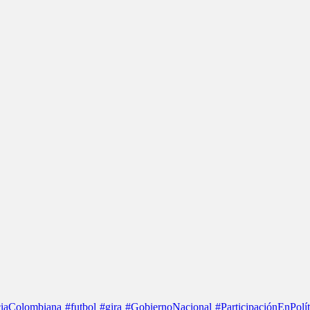
iaColombiana
#futbol
#gira
#GobiernoNacional
#ParticipaciónEnPolít