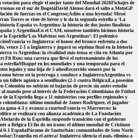
 votación para elegir el mejor tanto del Mundial 2026
Fichajes de
ersonas en el sur de Bogotá
David Alonso dará el salto a MotoGP
lación de fuerzas en el Congreso
¡Adiós a una leyenda! Messi
n Torres se viste de héroe y le da la segunda estrella a ‘La
historia
España vs Argentina: la historia de dos justos finalistas
 España y Argentina
En el CAM, nosotros también hicimos historia
e la Espriella
‘Las Malvinas son Argentinas’: El polémico
nción
Francia vs Inglaterra: el honor del bronce enfrenta a dos
, vence 2-1 a Inglaterra y jugará su séptima final en la historia
aterra vs Argentina: la rivalidad más tensa se cita en Atlanta por
t Fit Run: una carrera que llevó el entrenamiento de los
a estrella
Mbappé en los mundiales y una temporada para el
os legales y una hija de 3 años
Recorrido sonoro por la
como héroe en la prórroga y conduce a Inglaterra
Argentina vs
un billete agónico a semifinales (2-1 contra Bélgica)
La posesión
en Colombia no subirán ni bajarán de precio sin antes estudio
 al mando pese al interés de la Federación Colombiana de Fútbol
de la Espriella llega a 11 ministerios con perfiles regionales y
ra colombiana: último mundial de James Rodríguez, el jugador
iza gana 4-3 y avanza a cuartos
Francia vs Marruecos: la
ítico se realizará con alianza académica de La Fundación
belardo de la Espriella suspende transición con el gobierno
nte a Bélgica
El fin de un ícono: el último mundial de Cristiano
al 0-1 España
Páramo de Santurbán: comunidades de Soto Norte
 soñar
¡Tragedia en el azteca! Inglaterra silencia el país, elimina a