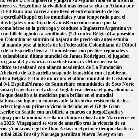
, vence 2-1 a Inglaterra y jugará su séptima final en la historia
aterra vs Argentina: la rivalidad más tensa se cita en Atlanta por
t Fit Run: una carrera que llevó el entrenamiento de los
a estrella
Mbappé en los mundiales y una temporada para el
os legales y una hija de 3 años
Recorrido sonoro por la
como héroe en la prórroga y conduce a Inglaterra
Argentina vs
un billete agónico a semifinales (2-1 contra Bélgica)
La posesión
en Colombia no subirán ni bajarán de precio sin antes estudio
 al mando pese al interés de la Federación Colombiana de Fútbol
de la Espriella llega a 11 ministerios con perfiles regionales y
ra colombiana: último mundial de James Rodríguez, el jugador
iza gana 4-3 y avanza a cuartos
Francia vs Marruecos: la
ítico se realizará con alianza académica de La Fundación
belardo de la Espriella suspende transición con el gobierno
nte a Bélgica
El fin de un ícono: el último mundial de Cristiano
al 0-1 España
Páramo de Santurbán: comunidades de Soto Norte
 soñar
¡Tragedia en el azteca! Inglaterra silencia el país, elimina a
da que desafió a la medicina para brillar en el mundial
a busca su lugar en cuartos ante la histórica resistencia de los
eclerc logra su primera victoria del año en el GP de Gran
scribe en Seattle con un billete a cuartos en juego
España y
aguay por la mínima y sella un choque colosal ante Marruecos en
 2026: Vingegaard se viste de amarillo tras la victoria de su
ecos
¡A octavos!: gol de Jhon Arias en el primer tiempo clasifica a
Mundial 2026
Brasil y Noruega paralizan Nueva Jersey en un