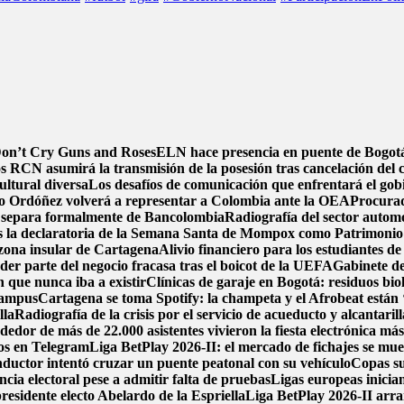
 Don’t Cry Guns and Roses
ELN hace presencia en puente de Bogotá 
s RCN asumirá la transmisión de la posesión tras cancelación del 
ultural diversa
Los desafíos de comunicación que enfrentará el gob
o Ordóñez volverá a representar a Colombia ante la OEA
Procurad
 separa formalmente de Bancolombia
Radiografía del sector automo
s la declaratoria de la Semana Santa de Mompox como Patrimonio C
zona insular de Cartagena
Alivio financiero para los estudiantes de
der parte del negocio fracasa tras el boicot de la UEFA
Gabinete de
n que nunca iba a existir
Clínicas de garaje en Bogotá: residuos biol
 campus
Cartagena se toma Spotify: la champeta y el Afrobeat están 
lla
Radiografía de la crisis por el servicio de acueducto y alcantari
or de más de 22.000 asistentes vivieron la fiesta electrónica má
tos en Telegram
Liga BetPlay 2026-II: el mercado de fichajes se muev
ductor intentó cruzar un puente peatonal con su vehículo
Copas su
ncia electoral pese a admitir falta de pruebas
Ligas europeas inicia
esidente electo Abelardo de la Espriella
Liga BetPlay 2026-II arra