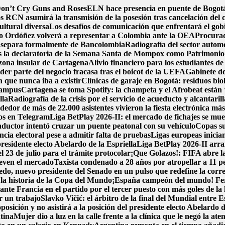
 Don’t Cry Guns and Roses
ELN hace presencia en puente de Bogotá 
s RCN asumirá la transmisión de la posesión tras cancelación del 
ultural diversa
Los desafíos de comunicación que enfrentará el gob
o Ordóñez volverá a representar a Colombia ante la OEA
Procurad
 separa formalmente de Bancolombia
Radiografía del sector automo
s la declaratoria de la Semana Santa de Mompox como Patrimonio C
zona insular de Cartagena
Alivio financiero para los estudiantes de
der parte del negocio fracasa tras el boicot de la UEFA
Gabinete de
n que nunca iba a existir
Clínicas de garaje en Bogotá: residuos biol
 campus
Cartagena se toma Spotify: la champeta y el Afrobeat están 
lla
Radiografía de la crisis por el servicio de acueducto y alcantari
or de más de 22.000 asistentes vivieron la fiesta electrónica má
tos en Telegram
Liga BetPlay 2026-II: el mercado de fichajes se muev
ductor intentó cruzar un puente peatonal con su vehículo
Copas su
ncia electoral pese a admitir falta de pruebas
Ligas europeas inicia
esidente electo Abelardo de la Espriella
Liga BetPlay 2026-II arra
l 23 de julio para el trámite protocolar
¡Que Golazos!: FIFA abre la
ueven el mercado
Taxista condenado a 28 años por atropellar a 11 p
o, nuevo presidente del Senado en un pulso que redefine la corre
n la historia de la Copa del Mundo
¡España campeón del mundo! Ferra
nte Francia en el partido por el tercer puesto con más goles de la 
r un trabajo
Slavko Vičić: el árbitro de la final del Mundial entre
posición y no asistirá a la posición del presidente electo Abelardo d
tina
Mujer dio a luz en la calle frente a la clínica que le negó la ate