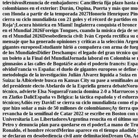
televisivos
Renuncia de embajadores: Cancillería fija plazo hasta e
colombianos en el exterior: Durán, Ospina, Puerta y más que m
con Honda a partir de la temporada 2027
Honorio Henríquez Pined
cierra su ciclo mundialista con 21 goles y el récord de partidos e
Roja’
¡Locura histórica en Miami! Inglaterra conquista el bronce a
en el Mundial 2026
Foreign Tongues, cuando la música deja de se
en el Mundial 2026
Desobediencia civil: Iván Cepeda rectifica su o
mensaje que ha generado opiniones y criticas a la selección Argen
gigantes europeos
Estudiante hirió a compañera con arma de fue
de los Mundiales
Didier Deschamps: el legado del gran técnico qui
un boleto a la Final del Mundial
Jornada laboral en Colombia se re
gimnasios a las calles de Bogotá
Se acabó el poderío francés: Espa
olvido
Francia vs España: el duelo de gigantes europeos se define 
metodología de la investigación
Julián Álvarez líquida a Suiza en
Suiza: la Albiceleste busca en Kansas City su pase a semifinales a
del presidente electo Abelardo de la Espriella genera debate
Norue
técnico, advierte Elsa Noguera
Francia domina 2-0 a Marruecos y 
en Zlatko Dalić
España vs Bélgica: la táctica española y el esfuer
técnicos
¡Adiós rey David! se cierra su ciclo mundialista como el 
que hizo soñar a más de 50 millones de colombianos
¡Ay tierra qu
revancha de la semifinal de Catar 2022 se escribe en Boston con un
Universitaria Los Libertadores
Argentina resucita en el último su
Petro y denuncia plan para quedarse en el poder
La mano de Trum
Ronaldo, el hombre récord
Merino aparece en el tiempo añadido 
se declaran en desobediencia civil ante delimitación
Dream On, Aer