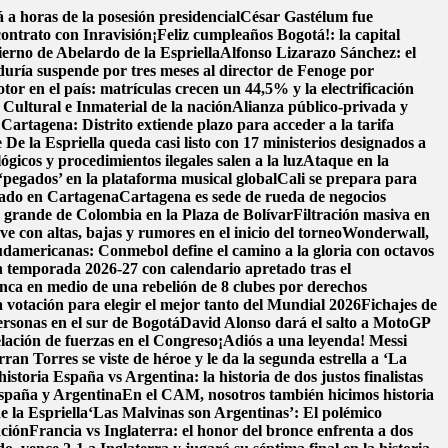
a horas de la posesión presidencial
César Gastélum fue
contrato con Inravisión
¡Feliz cumpleaños Bogotá!: la capital
ierno de Abelardo de la Espriella
Alfonso Lizarazo Sánchez: el
uría suspende por tres meses al director de Fenoge por
tor en el país: matrículas crecen un 44,5% y la electrificación
ultural e Inmaterial de la nación
Alianza público-privada y
 Cartagena: Distrito extiende plazo para acceder a la tarifa
 De la Espriella queda casi listo con 17 ministerios designados a
ógicos y procedimientos ilegales salen a la luz
Ataque en la
‘pegados’ en la plataforma musical global
Cali se prepara para
llado en Cartagena
Cartagena es sede de rueda de negocios
s grande de Colombia en la Plaza de Bolívar
Filtración masiva en
e con altas, bajas y rumores en el inicio del torneo
Wonderwall,
damericanas: Conmebol define el camino a la gloria con octavos
n temporada 2026-27 con calendario apretado tras el
nca en medio de una rebelión de 8 clubes por derechos
 votación para elegir el mejor tanto del Mundial 2026
Fichajes de
ersonas en el sur de Bogotá
David Alonso dará el salto a MotoGP
lación de fuerzas en el Congreso
¡Adiós a una leyenda! Messi
n Torres se viste de héroe y le da la segunda estrella a ‘La
historia
España vs Argentina: la historia de dos justos finalistas
 España y Argentina
En el CAM, nosotros también hicimos historia
e la Espriella
‘Las Malvinas son Argentinas’: El polémico
nción
Francia vs Inglaterra: el honor del bronce enfrenta a dos