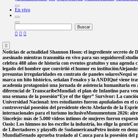
En vivo
Buscar
Buscar
Noticias de actualidad
Shannon Hoon: el ingrediente secreto de
asesinado mientras transmitía en vivo para sus seguidores
Estudio
celebra 488 años de historia con eventos gratuitos y una agenda c
legado del hombre que convirtió el humor en institución
Alejandr
presuntas irregularidades en contrato de paneles solares
Nequi se
marca un hito histórico, señalan Fenalco y la ANDI
Qué viene tra
academia protagonizó una jornada de asistencia humanitaria en 
diferencial de Transcaribe
Mundial: el plan de Infantino para ven
una semana de la posesión
“Eye of the tiger” Survivor: La canció
Universidad Nacional: tres estudiantes fueron apuñalados en el
controversial posesión del presidente electo Abelardo de la Esprie
internacionales para el turismo inclusivo
Monumentum 2026: alreded
Sincelejo: más de 5.000 videos íntimos de mujeres fueron expues
Oasis: Los himnos no los escribe la industria, los elige la gente
Con
de Libertadores y playoffs de Sudamericana
Petro insiste en denu
Mundial
Senado aprueba traslado al Cauca para la posesión del pr