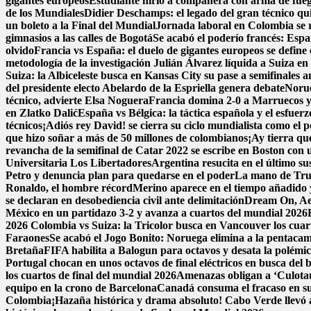
gigantes europeos
Estudiante hirió a compañera con arma de fue
de los Mundiales
Didier Deschamps: el legado del gran técnico qui
un boleto a la Final del Mundial
Jornada laboral en Colombia se re
gimnasios a las calles de Bogotá
Se acabó el poderío francés: Espa
olvido
Francia vs España: el duelo de gigantes europeos se define 
metodología de la investigación
Julián Álvarez líquida a Suiza en
Suiza: la Albiceleste busca en Kansas City su pase a semifinales a
del presidente electo Abelardo de la Espriella genera debate
Norue
técnico, advierte Elsa Noguera
Francia domina 2-0 a Marruecos y 
en Zlatko Dalić
España vs Bélgica: la táctica española y el esfuer
técnicos
¡Adiós rey David! se cierra su ciclo mundialista como el 
que hizo soñar a más de 50 millones de colombianos
¡Ay tierra qu
revancha de la semifinal de Catar 2022 se escribe en Boston con un
Universitaria Los Libertadores
Argentina resucita en el último su
Petro y denuncia plan para quedarse en el poder
La mano de Trum
Ronaldo, el hombre récord
Merino aparece en el tiempo añadido 
se declaran en desobediencia civil ante delimitación
Dream On, Aer
México en un partidazo 3-2 y avanza a cuartos del mundial 2026
2026
Colombia vs Suiza: la Tricolor busca en Vancouver los cuarto
Faraones
Se acabó el Jogo Bonito: Noruega elimina a la pentac
Bretaña
FIFA habilita a Balogun para octavos y desata la polémi
Portugal chocan en unos octavos de final eléctricos en busca del 
los cuartos de final del mundial 2026
Amenazas obligan a ‘Culota
equipo en la crono de Barcelona
Canadá consuma el fracaso en su
Colombia
¡Hazaña histórica y drama absoluto! Cabo Verde llevó a