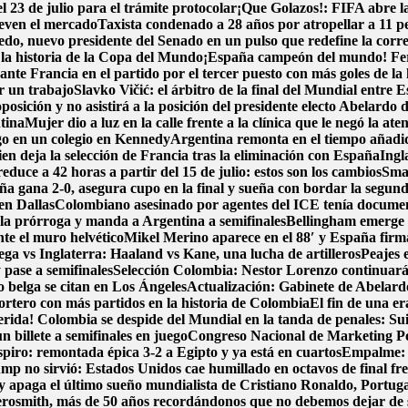
l 23 de julio para el trámite protocolar
¡Que Golazos!: FIFA abre la
ueven el mercado
Taxista condenado a 28 años por atropellar a 11 p
o, nuevo presidente del Senado en un pulso que redefine la corre
n la historia de la Copa del Mundo
¡España campeón del mundo! Ferra
nte Francia en el partido por el tercer puesto con más goles de la 
r un trabajo
Slavko Vičić: el árbitro de la final del Mundial entre
posición y no asistirá a la posición del presidente electo Abelardo d
tina
Mujer dio a luz en la calle frente a la clínica que le negó la ate
go en un colegio en Kennedy
Argentina remonta en el tiempo añadido
en deja la selección de Francia tras la eliminación con España
Ingl
duce a 42 horas a partir del 15 de julio: estos son los cambios
Smar
ña gana 2-0, asegura cupo en la final y sueña con bordar la segund
en Dallas
Colombiano asesinado por agentes del ICE tenía document
 la prórroga y manda a Argentina a semifinales
Bellingham emerge 
nte el muro helvético
Mikel Merino aparece en el 88′ y España firma 
ga vs Inglaterra: Haaland vs Kane, una lucha de artilleros
Peajes 
pase a semifinales
Selección Colombia: Nestor Lorenzo continuará
zo belga se citan en Los Ángeles
Actualización: Gabinete de Abelardo 
portero con más partidos en la historia de Colombia
El fin de una e
erida! Colombia se despide del Mundial en la tanda de penales: Su
 billete a semifinales en juego
Congreso Nacional de Marketing Pol
spiro: remontada épica 3-2 a Egipto y ya está en cuartos
Empalme: A
p no sirvió: Estados Unidos cae humillado en octavos de final fre
y apaga el último sueño mundialista de Cristiano Ronaldo, Portug
osmith, más de 50 años recordándonos que no debemos dejar de