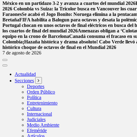
México en un partidazo 3-2 y avanza a cuartos del mundial 2026
2026
Colombia vs Suiza: la Tricolor busca en Vancouver los cuarto
Faraones
Se acabó el Jogo Bonito: Noruega elimina a la pentac
Bretaña
FIFA habilita a Balogun para octavos y desata la polémi
Portugal chocan en unos octavos de final eléctricos en busca del 
los cuartos de final del mundial 2026
Amenazas obligan a ‘Culota
equipo en la crono de Barcelona
Canadá consuma el fracaso en su
Colombia
¡Hazaña histórica y drama absoluto! Cabo Verde llevó a
histórico choque de octavos de final en el Mundial 2026
7 de agosto de 2026
Actualidad
Secciones
Deportes
Orden Público
Política
Entretenimiento
Cultura
Internacional
Judiciales
Medio Ambiente
Efeméride
Artículos