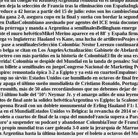
go en un colegio en Kennedy
Argentina remonta en el tiempo añadido
en deja la selección de Francia tras la eliminación con España
Ingl
duce a 42 horas a partir del 15 de julio: estos son los cambios
Smar
ña gana 2-0, asegura cupo en la final y sueña con bordar la segund
en Dallas
Colombiano asesinado por agentes del ICE tenía document
 la prórroga y manda a Argentina a semifinales
Bellingham emerge 
nte el muro helvético
Mikel Merino aparece en el 88′ y España firma 
ga vs Inglaterra: Haaland vs Kane, una lucha de artilleros
Peajes 
pase a semifinales
Selección Colombia: Nestor Lorenzo continuará
zo belga se citan en Los Ángeles
Actualización: Gabinete de Abelardo 
portero con más partidos en la historia de Colombia
El fin de una e
erida! Colombia se despide del Mundial en la tanda de penales: Su
 billete a semifinales en juego
Congreso Nacional de Marketing Pol
spiro: remontada épica 3-2 a Egipto y ya está en cuartos
Empalme: A
p no sirvió: Estados Unidos cae humillado en octavos de final fre
y apaga el último sueño mundialista de Cristiano Ronaldo, Portug
osmith, más de 50 años recordándonos que no debemos dejar de
El último baile del ’10’: Neymar Jr. y el amargo adiós de una leyen
s de final ante la solidez helvética
Argentina vs Egipto: la Scalonet
ampeona Brasil con un doblete monumental de Erling Haaland
F1: L
ca en el Mundial
Estados Unidos vs Bélgica: la revancha de 2014 se e
boleto a cuartos de final de la copa del mundo
Francia supera a Par
uro’ a suspender su podcast y abandonar Colombia
Tour de Francia
 propio mundial tras caer goleada 3-0 ante la jerarquía de Marru
 Argentina hasta la última instancia por el boleto a octavos del 