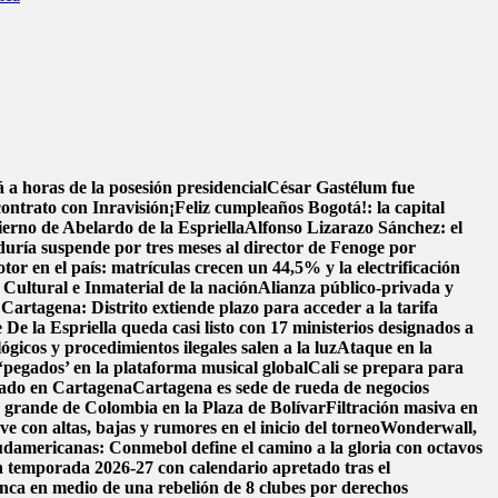
a horas de la posesión presidencial
César Gastélum fue
contrato con Inravisión
¡Feliz cumpleaños Bogotá!: la capital
ierno de Abelardo de la Espriella
Alfonso Lizarazo Sánchez: el
uría suspende por tres meses al director de Fenoge por
tor en el país: matrículas crecen un 44,5% y la electrificación
ultural e Inmaterial de la nación
Alianza público-privada y
 Cartagena: Distrito extiende plazo para acceder a la tarifa
 De la Espriella queda casi listo con 17 ministerios designados a
ógicos y procedimientos ilegales salen a la luz
Ataque en la
‘pegados’ en la plataforma musical global
Cali se prepara para
llado en Cartagena
Cartagena es sede de rueda de negocios
s grande de Colombia en la Plaza de Bolívar
Filtración masiva en
e con altas, bajas y rumores en el inicio del torneo
Wonderwall,
damericanas: Conmebol define el camino a la gloria con octavos
n temporada 2026-27 con calendario apretado tras el
nca en medio de una rebelión de 8 clubes por derechos