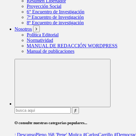
Resumen Libertador
Proyección Social
6° Encuentro de Investigación
7ª Encuentro de Investigación
8º Encuentro de investigación
Nosotros
Política Editorial
Normatividad
MANUAL DE REDACCIÓN WORDPRESS
Manual de publicaciones
Buscar:
O consulte nuestras categorías populares...
; DescansoPleno
!68
'Pepe' Mujica
#CarlosCarrillo
#Democrac