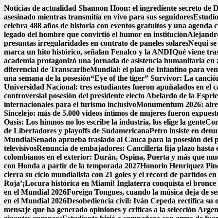
Saltar
Noticias de actualidad
Shannon Hoon: el ingrediente secreto de
al
asesinado mientras transmitía en vivo para sus seguidores
Estudio
contenido
celebra 488 años de historia con eventos gratuitos y una agenda c
legado del hombre que convirtió el humor en institución
Alejandr
presuntas irregularidades en contrato de paneles solares
Nequi se
marca un hito histórico, señalan Fenalco y la ANDI
Qué viene tra
academia protagonizó una jornada de asistencia humanitaria en 
diferencial de Transcaribe
Mundial: el plan de Infantino para ven
una semana de la posesión
“Eye of the tiger” Survivor: La canció
Universidad Nacional: tres estudiantes fueron apuñalados en el
controversial posesión del presidente electo Abelardo de la Esprie
internacionales para el turismo inclusivo
Monumentum 2026: alreded
Sincelejo: más de 5.000 videos íntimos de mujeres fueron expues
Oasis: Los himnos no los escribe la industria, los elige la gente
Con
de Libertadores y playoffs de Sudamericana
Petro insiste en denu
Mundial
Senado aprueba traslado al Cauca para la posesión del pr
televisivos
Renuncia de embajadores: Cancillería fija plazo hasta e
colombianos en el exterior: Durán, Ospina, Puerta y más que m
con Honda a partir de la temporada 2027
Honorio Henríquez Pined
cierra su ciclo mundialista con 21 goles y el récord de partidos e
Roja’
¡Locura histórica en Miami! Inglaterra conquista el bronce a
en el Mundial 2026
Foreign Tongues, cuando la música deja de se
en el Mundial 2026
Desobediencia civil: Iván Cepeda rectifica su o
mensaje que ha generado opiniones y criticas a la selección Argen