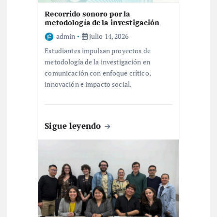
e
Recorrido sonoro por la
e
metodología de la investigación
admin
julio 14, 2026
n
Estudiantes impulsan proyectos de
metodología de la investigación en
t
comunicación con enfoque crítico,
innovación e impacto social.
r
a
Sigue leyendo
d
a
s