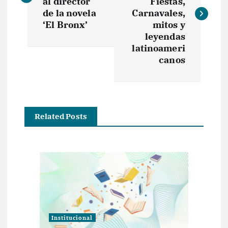
v
al director
Fiestas,
de la novela
Carnavales,
e
‘El Bronx’
mitos y
leyendas
latinoameri
g
canos
a
c
Related Posts
i
ó
n
d
Institucional