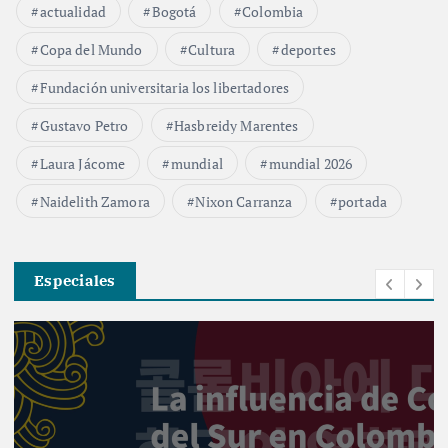
actualidad
Bogotá
Colombia
Copa del Mundo
Cultura
deportes
Fundación universitaria los libertadores
Gustavo Petro
Hasbreidy Marentes
Laura Jácome
mundial
mundial 2026
Naidelith Zamora
Nixon Carranza
portada
Especiales