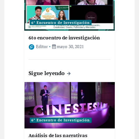
n
t
6° Encuentro de Investigación
6to encuentro de investigación
r
Editor
mayo 30, 2021
a
d
Sigue leyendo
a
s
6° Encuentro de Investigación
Análisis de las narrativas