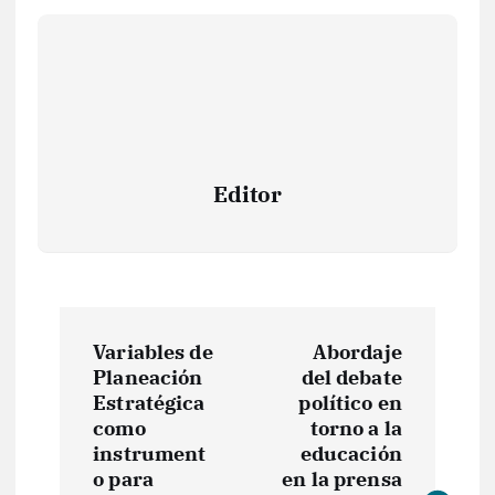
Editor
N
Variables de
Abordaje
a
Planeación
del debate
Estratégica
político en
v
como
torno a la
instrument
educación
e
o para
en la prensa