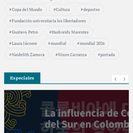
Copa del Mundo
Cultura
deportes
Fundación universitaria los libertadores
Gustavo Petro
Hasbreidy Marentes
Laura Jácome
mundial
mundial 2026
Naidelith Zamora
Nixon Carranza
portada
Especiales