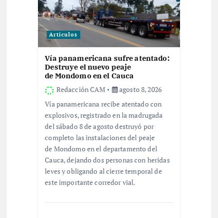
ó
n
Artículos
d
Vía panamericana sufre atentado:
Destruye el nuevo peaje
e
de Mondomo en el Cauca
Redacción CAM
agosto 8, 2026
e
Vía panamericana recibe atentado con
explosivos, registrado en la madrugada
n
del sábado 8 de agosto destruyó por
completo las instalaciones del peaje
t
de Mondomo en el departamento del
Cauca, dejando dos personas con heridas
r
leves y obligando al cierre temporal de
este importante corredor vial.
a