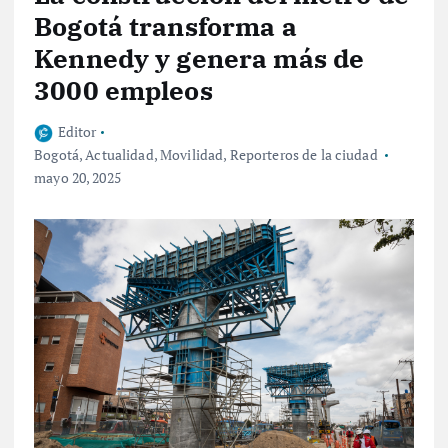
Bogotá transforma a
Kennedy y genera más de
3000 empleos
Editor
Bogotá
,
Actualidad
,
Movilidad
,
Reporteros de la ciudad
mayo 20, 2025