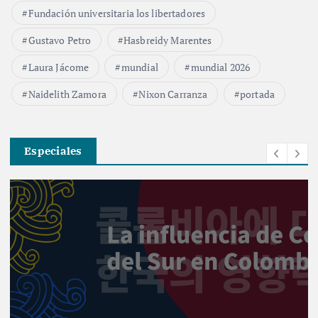
Fundación universitaria los libertadores
Gustavo Petro
Hasbreidy Marentes
Laura Jácome
mundial
mundial 2026
Naidelith Zamora
Nixon Carranza
portada
Especiales