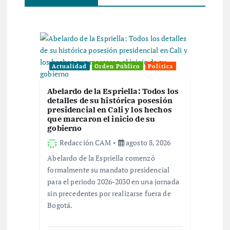
i
ó
n
Actualidad
Orden Público
Política
d
Abelardo de la Espriella: Todos los
detalles de su histórica posesión
e
presidencial en Cali y los hechos
que marcaron el inicio de su
gobierno
e
Redacción CAM
agosto 8, 2026
n
Abelardo de la Espriella comenzó
formalmente su mandato presidencial
t
para el periodo 2026-2030 en una jornada
sin precedentes por realizarse fuera de
r
Bogotá.