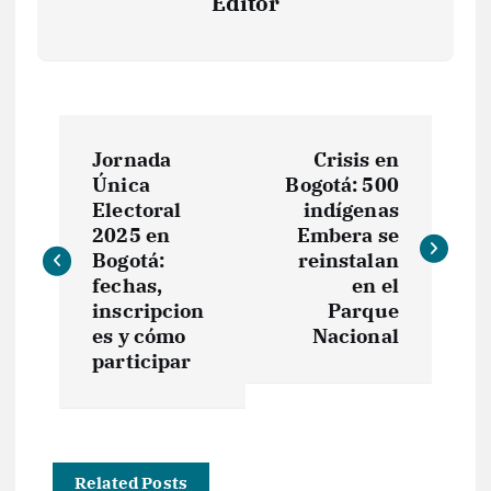
Editor
N
Jornada
Crisis en
a
Única
Bogotá: 500
Electoral
indígenas
v
2025 en
Embera se
Bogotá:
reinstalan
e
fechas,
en el
inscripcion
Parque
es y cómo
Nacional
g
participar
a
c
Related Posts