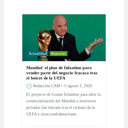
i
ó
n
d
Actualidad
Deportes
e
Mundial: el plan de Infantino para
vender parte del negocio fracasa tras
e
el boicot de la UEFA
Redacción CAM
agosto 3, 2026
n
El proyecto de Gianni Infantino para abrir la
comercialización del Mundial a inversores
t
privados fue retirado tras el rechazo de la
UEFA y otras confederaciones.
r