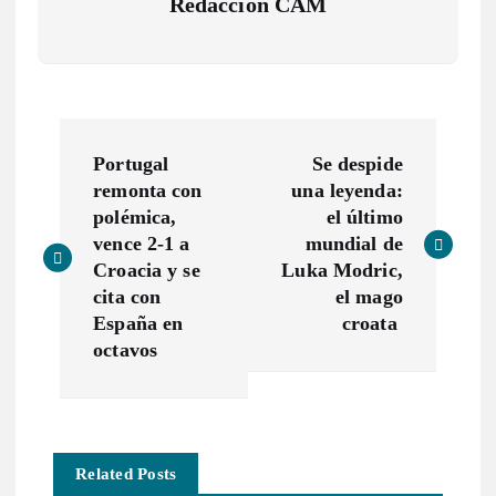
Redacción CAM
N
Portugal
Se despide
a
remonta con
una leyenda:
polémica,
el último
v
vence 2-1 a
mundial de
Croacia y se
Luka Modric,
e
cita con
el mago
España en
croata
g
octavos
a
c
Related Posts