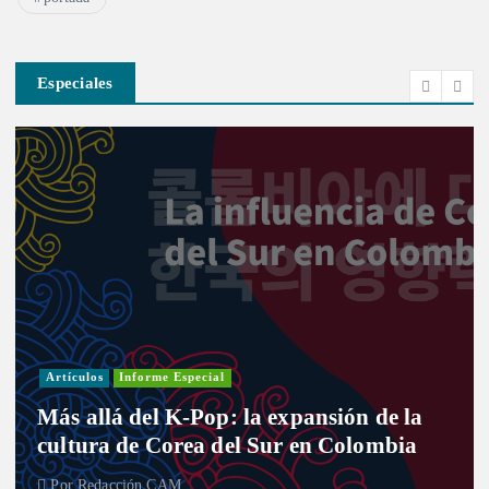
Especiales
Investigación
Actualidad
Cultura
Infografía
Informe Especial
Política
Reportaje
Entre curules y violencia de género: el
desafío de las mujeres para el nuevo
Congreso
Por
Redacción CAM