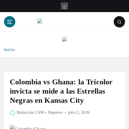
S
a
l
t
a
r
a
l
Inicio
c
o
n
t
Colombia vs Ghana: la Tricolor
e
n
invicta se mide a las Estrellas
i
Negras en Kansas City
d
o
Redacción CAM
Deportes
julio 2, 2026