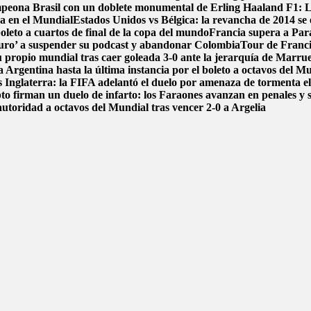
ampeona Brasil con un doblete monumental de Erling Haaland
F1: L
ca en el Mundial
Estados Unidos vs Bélgica: la revancha de 2014 se e
boleto a cuartos de final de la copa del mundo
Francia supera a Par
uro’ a suspender su podcast y abandonar Colombia
Tour de Francia
 propio mundial tras caer goleada 3-0 ante la jerarquía de Marru
 Argentina hasta la última instancia por el boleto a octavos del 
 Inglaterra: la FIFA adelantó el duelo por amenaza de tormenta el
pto firman un duelo de infarto: los Faraones avanzan en penales y 
autoridad a octavos del Mundial tras vencer 2-0 a Argelia