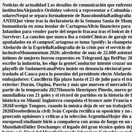
Saltar
Noticias de actualidad
Los desafíos de comunicación que enfrenta
al
institución
Alejandro Ordóñez volverá a representar a Colombia
contenido
solares
Nequi se separa formalmente de Bancolombia
Radiografía 
ANDI
Qué viene tras la declaratoria de la Semana Santa de Mom
humanitaria en zona insular de Cartagena
Alivio financiero para 
Infantino para vender parte del negocio fracasa tras el boicot d
Survivor: La canción que nunca iba a existir
Clínicas de garaje en
apuñalados en el campus
Cartagena se toma Spotify: la champeta 
Abelardo de la Espriella
Radiografía de la crisis por el servicio 
inclusivo
Monumentum 2026: alrededor de más de 22.000 asistentes
íntimos de mujeres fueron expuestos en Telegram
Liga BetPlay 202
escribe la industria, los elige la gente
Conductor intentó cruzar un
playoffs de Sudamericana
Petro insiste en denuncia electoral pese
traslado al Cauca para la posesión del presidente electo Abelardo 
embajadores: Cancillería fija plazo hasta el 23 de julio para el tr
exterior: Durán, Ospina, Puerta y más que mueven el mercado
Ta
partir de la temporada 2027
Honorio Henríquez Pinedo, nuevo pres
mundialista con 21 goles y el récord de partidos en la historia d
histórica en Miami! Inglaterra conquista el bronce ante Francia en
2026
Foreign Tongues, cuando la música deja de ser un trabajo
Sl
2026
Desobediencia civil: Iván Cepeda rectifica su oposición y no a
generado opiniones y criticas a la selección Argentina
Mujer dio a 
europeos
Estudiante hirió a compañera con arma de fuego en un 
Mundiales
Didier Deschamps: el legado del gran técnico quien dej