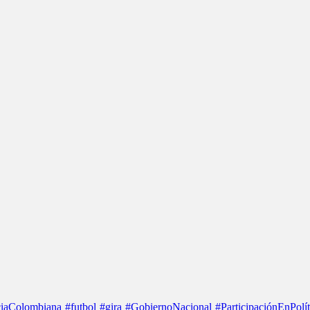
iaColombiana
#futbol
#gira
#GobiernoNacional
#ParticipaciónEnPolít