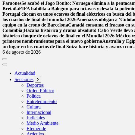
Faraones
Se acabó el Jogo Bonito: Noruega elimina a la pentac
Bretaña
FIFA habilita a Balogun para octavos y desata la polémi
Portugal chocan en unos octavos de final eléctricos en busca del 
los cuartos de final del mundial 2026
Amenazas obligan a ‘Culota
equipo en la crono de Barcelona
Canadá consuma el fracaso en su
Colombia
¡Hazaña histórica y drama absoluto! Cabo Verde llevó a
histórico choque de octavos de final en el Mundial 2026
México vs
primeros nombramientos para el nuevo gobierno
Australia y Egi
un lugar en los cuartos de final
Suiza hace historia y avanza con 
6 de agosto de 2026
Actualidad
Secciones
Deportes
Orden Público
Política
Entretenimiento
Cultura
Internacional
Judiciales
Medio Ambiente
Efeméride
Artículos