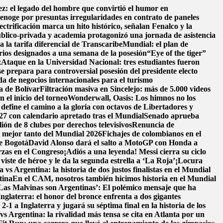
z: el legado del hombre que convirtió el humor en
enoge por presuntas irregularidades en contrato de paneles
ectrificación marca un hito histórico, señalan Fenalco y la
blico-privada y academia protagonizó una jornada de asistencia
a la tarifa diferencial de Transcaribe
Mundial: el plan de
erios designados a una semana de la posesión
“Eye of the tiger”
z
Ataque en la Universidad Nacional: tres estudiantes fueron
se prepara para controversial posesión del presidente electo
a de negocios internacionales para el turismo
a de Bolívar
Filtración masiva en Sincelejo: más de 5.000 videos
 el inicio del torneo
Wonderwall, Oasis: Los himnos no los
fine el camino a la gloria con octavos de Libertadores y
27 con calendario apretado tras el Mundial
Senado aprueba
ón de 8 clubes por derechos televisivos
Renuncia de
l mejor tanto del Mundial 2026
Fichajes de colombianos en el
de Bogotá
David Alonso dará el salto a MotoGP con Honda a
rzas en el Congreso
¡Adiós a una leyenda! Messi cierra su ciclo
ste de héroe y le da la segunda estrella a ‘La Roja’
¡Locura
 vs Argentina: la historia de dos justos finalistas en el Mundial
tina
En el CAM, nosotros también hicimos historia en el Mundial
Las Malvinas son Argentinas’: El polémico mensaje que ha
Inglaterra: el honor del bronce enfrenta a dos gigantes
1 a Inglaterra y jugará su séptima final en la historia de los
vs Argentina: la rivalidad más tensa se cita en Atlanta por un