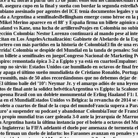
e a 42 horas a partir del 15 de julio: estos son los cambios
Smart F
, asegura cupo en la final y sueña con bordar la segunda estrella
M
biano asesinado por agentes del ICE tenía documentos legales y u
nda a Argentina a semifinales
Bellingham emerge como héroe en la 
Mikel Merino aparece en el 88′ y España firma un billete agónico a
aland vs Kane, una lucha de artilleros
Peajes en Colombia no subirá
ección Colombia: Nestor Lorenzo continuará al mando pese al int
 citan en Los Ángeles
Actualización: Gabinete de Abelardo de la Espri
portero con más partidos en la historia de Colombia
El fin de una e
erida! Colombia se despide del Mundial en la tanda de penales: Su
 billete a semifinales en juego
Congreso Nacional de Marketing Pol
spiro: remontada épica 3-2 a Egipto y ya está en cuartos
Empalme: A
p no sirvió: Estados Unidos cae humillado en octavos de final fre
y apaga el último sueño mundialista de Cristiano Ronaldo, Portug
osmith, más de 50 años recordándonos que no debemos dejar de
El último baile del ’10’: Neymar Jr. y el amargo adiós de una leyen
s de final ante la solidez helvética
Argentina vs Egipto: la Scalonet
ampeona Brasil con un doblete monumental de Erling Haaland
F1: L
ca en el Mundial
Estados Unidos vs Bélgica: la revancha de 2014 se e
boleto a cuartos de final de la copa del mundo
Francia supera a Par
uro’ a suspender su podcast y abandonar Colombia
Tour de Francia
 propio mundial tras caer goleada 3-0 ante la jerarquía de Marru
 Argentina hasta la última instancia por el boleto a octavos del 
 Inglaterra: la FIFA adelantó el duelo por amenaza de tormenta el
pto firman un duelo de infarto: los Faraones avanzan en penales y 