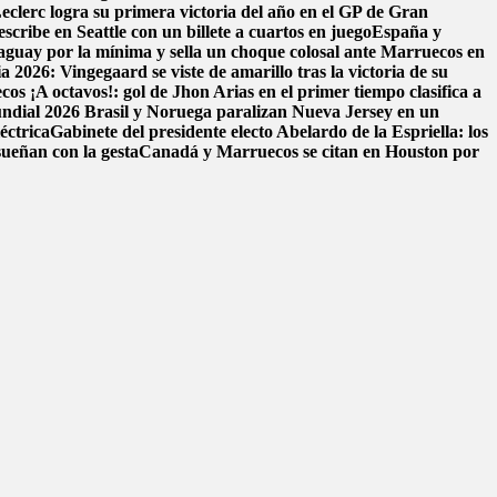
eclerc logra su primera victoria del año en el GP de Gran
scribe en Seattle con un billete a cuartos en juego
España y
aguay por la mínima y sella un choque colosal ante Marruecos en
 2026: Vingegaard se viste de amarillo tras la victoria de su
ecos
¡A octavos!: gol de Jhon Arias en el primer tiempo clasifica a
Mundial 2026
Brasil y Noruega paralizan Nueva Jersey en un
éctrica
Gabinete del presidente electo Abelardo de la Espriella: los
sueñan con la gesta
Canadá y Marruecos se citan en Houston por