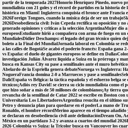
partir de la temporada 2027
Honorio Henríquez Pinedo, nuevo pres
mundialista con 21 goles y el récord de partidos en la historia d
histórica en Miami! Inglaterra conquista el bronce ante Francia en
2026
Foreign Tongues, cuando la música deja de ser un trabajo
Sl
2026
Desobediencia civil: Iván Cepeda rectifica su oposición y no a
generado opiniones y criticas a la selección Argentina
Mujer dio a 
europeos
Estudiante hirió a compañera con arma de fuego en un 
Mundiales
Didier Deschamps: el legado del gran técnico quien dej
boleto a la Final del Mundial
Jornada laboral en Colombia se reduc
a las calles de Bogotá
Se acabó el poderío francés: España gana 2-0
vs España: el duelo de gigantes europeos se define en Dallas
Colom
investigación
Julián Álvarez líquida a Suiza en la prórroga y ma
busca en Kansas City su pase a semifinales ante el muro helvético
Abelardo de la Espriella genera debate
Noruega vs Inglaterra: Ha
Noguera
Francia domina 2-0 a Marruecos y pase a semifinales
Sel
Dalić
España vs Bélgica: la táctica española y el esfuerzo belga se
técnicos
¡Adiós rey David! se cierra su ciclo mundialista como el 
que hizo soñar a más de 50 millones de colombianos
¡Ay tierra qu
revancha de la semifinal de Catar 2022 se escribe en Boston con un
Universitaria Los Libertadores
Argentina resucita en el último su
Petro y denuncia plan para quedarse en el poder
La mano de Trum
Ronaldo, el hombre récord
Merino aparece en el tiempo añadido 
se declaran en desobediencia civil ante delimitación
Dream On, Aer
México en un partidazo 3-2 y avanza a cuartos del mundial 2026
2026
Colombia vs Suiza: la Tricolor busca en Vancouver los cuarto