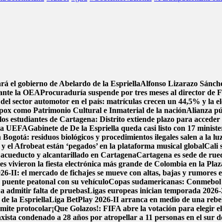
rá el gobierno de Abelardo de la Espriella
Alfonso Lizarazo Sánche
 ante la OEA
Procuraduría suspende por tres meses al director de F
del sector automotor en el país: matrículas crecen un 44,5% y la el
pox como Patrimonio Cultural e Inmaterial de la nación
Alianza pú
los estudiantes de Cartagena: Distrito extiende plazo para acceder 
e la UEFA
Gabinete de De la Espriella queda casi listo con 17 minist
 Bogotá: residuos biológicos y procedimientos ilegales salen a la lu
y el Afrobeat están ‘pegados’ en la plataforma musical global
Cali 
de acueducto y alcantarillado en Cartagena
Cartagena es sede de rued
 vivieron la fiesta electrónica más grande de Colombia en la Plaz
6-II: el mercado de fichajes se mueve con altas, bajas y rumores en
 puente peatonal con su vehículo
Copas sudamericanas: Conmebol de
 a admitir falta de pruebas
Ligas europeas inician temporada 2026-
de la Espriella
Liga BetPlay 2026-II arranca en medio de una rebeli
ámite protocolar
¡Que Golazos!: FIFA abre la votación para elegir e
xista condenado a 28 años por atropellar a 11 personas en el sur 