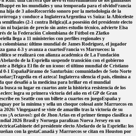
it Run: una carrera que llevó el entrenamiento de los gimnasios
bappé en los mundiales y una temporada para el olvido
Francia
na hija de 3 años
Recorrido sonoro por la metodología de la
prórroga y conduce a Inglaterra
Argentina vs Suiza: la Albiceleste
 semifinales (2-1 contra Bélgica)
La posesión del presidente electo
n ni bajarán de precio sin antes estudio técnico, advierte Elsa
erés de la Federación Colombiana de Fútbol en Zlatko
ella llega a 11 ministerios con perfiles regionales y
ra colombiana: último mundial de James Rodríguez, el jugador
iza gana 4-3 y avanza a cuartos
Francia vs Marruecos: la
ítico se realizará con alianza académica de La Fundación
belardo de la Espriella suspende transición con el gobierno
nte a Bélgica
El fin de un ícono: el último mundial de Cristiano
al 0-1 España
Páramo de Santurbán: comunidades de Soto Norte
 soñar
¡Tragedia en el azteca! Inglaterra silencia el país, elimina a
da que desafió a la medicina para brillar en el mundial
a busca su lugar en cuartos ante la histórica resistencia de los
eclerc logra su primera victoria del año en el GP de Gran
scribe en Seattle con un billete a cuartos en juego
España y
aguay por la mínima y sella un choque colosal ante Marruecos en
 2026: Vingegaard se viste de amarillo tras la victoria de su
ecos
¡A octavos!: gol de Jhon Arias en el primer tiempo clasifica a
Mundial 2026
Brasil y Noruega paralizan Nueva Jersey en un
éctrica
Gabinete del presidente electo Abelardo de la Espriella: los
sueñan con la gesta
Canadá y Marruecos se citan en Houston por