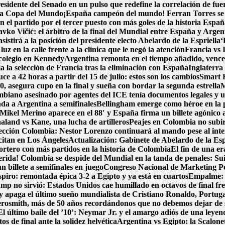
idente del Senado en un pulso que redefine la correlación de fue
e la Copa del Mundo
¡España campeón del mundo! Ferran Torres se vi
 el partido por el tercer puesto con más goles de la historia
España
avko Vičić: el árbitro de la final del Mundial entre España y Argen
sistirá a la posición del presidente electo Abelardo de la Espriella
‘
luz en la calle frente a la clínica que le negó la atención
Francia vs 
colegio en Kennedy
Argentina remonta en el tiempo añadido, vence 2-
a la selección de Francia tras la eliminación con España
Inglaterra 
e a 42 horas a partir del 15 de julio: estos son los cambios
Smart F
, asegura cupo en la final y sueña con bordar la segunda estrella
M
biano asesinado por agentes del ICE tenía documentos legales y u
nda a Argentina a semifinales
Bellingham emerge como héroe en la 
Mikel Merino aparece en el 88′ y España firma un billete agónico a
aland vs Kane, una lucha de artilleros
Peajes en Colombia no subirá
ección Colombia: Nestor Lorenzo continuará al mando pese al int
 citan en Los Ángeles
Actualización: Gabinete de Abelardo de la Espri
portero con más partidos en la historia de Colombia
El fin de una e
erida! Colombia se despide del Mundial en la tanda de penales: Su
 billete a semifinales en juego
Congreso Nacional de Marketing Pol
spiro: remontada épica 3-2 a Egipto y ya está en cuartos
Empalme: A
p no sirvió: Estados Unidos cae humillado en octavos de final fre
y apaga el último sueño mundialista de Cristiano Ronaldo, Portug
osmith, más de 50 años recordándonos que no debemos dejar de
El último baile del ’10’: Neymar Jr. y el amargo adiós de una leyen
s de final ante la solidez helvética
Argentina vs Egipto: la Scalonet