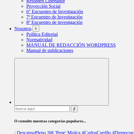
Resumen Libertador
Proyección Social
6° Encuentro de Investigación
7ª Encuentro de Investigación
8º Encuentro de investigación
Nosotros
Política Editorial
Normatividad
MANUAL DE REDACCIÓN WORDPRESS
Manual de publicaciones
Buscar:
O consulte nuestras categorías populares...
; DescansoPleno
!68
'Pepe' Mujica
#CarlosCarrillo
#Democrac