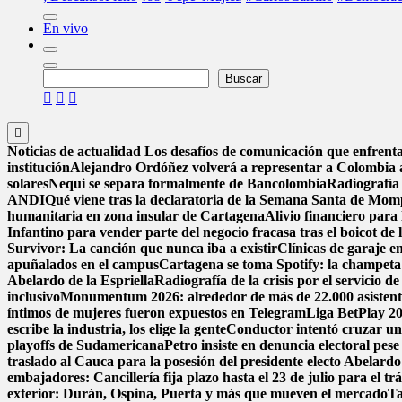
En vivo
Buscar
Buscar
Noticias de actualidad
Los desafíos de comunicación que enfrenta
institución
Alejandro Ordóñez volverá a representar a Colombia
solares
Nequi se separa formalmente de Bancolombia
Radiografía 
ANDI
Qué viene tras la declaratoria de la Semana Santa de Mom
humanitaria en zona insular de Cartagena
Alivio financiero para 
Infantino para vender parte del negocio fracasa tras el boicot d
Survivor: La canción que nunca iba a existir
Clínicas de garaje en
apuñalados en el campus
Cartagena se toma Spotify: la champeta 
Abelardo de la Espriella
Radiografía de la crisis por el servicio 
inclusivo
Monumentum 2026: alrededor de más de 22.000 asistentes
íntimos de mujeres fueron expuestos en Telegram
Liga BetPlay 202
escribe la industria, los elige la gente
Conductor intentó cruzar un
playoffs de Sudamericana
Petro insiste en denuncia electoral pese
traslado al Cauca para la posesión del presidente electo Abelardo 
embajadores: Cancillería fija plazo hasta el 23 de julio para el tr
exterior: Durán, Ospina, Puerta y más que mueven el mercado
Ta