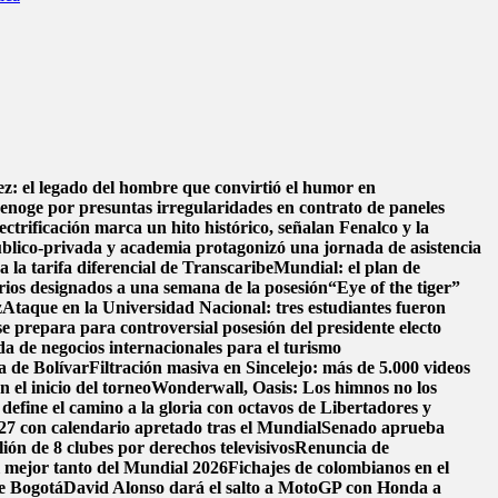
z: el legado del hombre que convirtió el humor en
enoge por presuntas irregularidades en contrato de paneles
ectrificación marca un hito histórico, señalan Fenalco y la
blico-privada y academia protagonizó una jornada de asistencia
a la tarifa diferencial de Transcaribe
Mundial: el plan de
erios designados a una semana de la posesión
“Eye of the tiger”
z
Ataque en la Universidad Nacional: tres estudiantes fueron
se prepara para controversial posesión del presidente electo
a de negocios internacionales para el turismo
a de Bolívar
Filtración masiva en Sincelejo: más de 5.000 videos
 el inicio del torneo
Wonderwall, Oasis: Los himnos no los
fine el camino a la gloria con octavos de Libertadores y
27 con calendario apretado tras el Mundial
Senado aprueba
ón de 8 clubes por derechos televisivos
Renuncia de
l mejor tanto del Mundial 2026
Fichajes de colombianos en el
de Bogotá
David Alonso dará el salto a MotoGP con Honda a