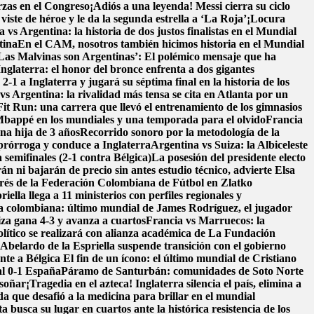
rzas en el Congreso
¡Adiós a una leyenda! Messi cierra su ciclo
ste de héroe y le da la segunda estrella a ‘La Roja’
¡Locura
 vs Argentina: la historia de dos justos finalistas en el Mundial
tina
En el CAM, nosotros también hicimos historia en el Mundial
Las Malvinas son Argentinas’: El polémico mensaje que ha
Inglaterra: el honor del bronce enfrenta a dos gigantes
1 a Inglaterra y jugará su séptima final en la historia de los
vs Argentina: la rivalidad más tensa se cita en Atlanta por un
it Run: una carrera que llevó el entrenamiento de los gimnasios
bappé en los mundiales y una temporada para el olvido
Francia
na hija de 3 años
Recorrido sonoro por la metodología de la
prórroga y conduce a Inglaterra
Argentina vs Suiza: la Albiceleste
 semifinales (2-1 contra Bélgica)
La posesión del presidente electo
n ni bajarán de precio sin antes estudio técnico, advierte Elsa
erés de la Federación Colombiana de Fútbol en Zlatko
ella llega a 11 ministerios con perfiles regionales y
ra colombiana: último mundial de James Rodríguez, el jugador
iza gana 4-3 y avanza a cuartos
Francia vs Marruecos: la
ítico se realizará con alianza académica de La Fundación
belardo de la Espriella suspende transición con el gobierno
nte a Bélgica
El fin de un ícono: el último mundial de Cristiano
al 0-1 España
Páramo de Santurbán: comunidades de Soto Norte
 soñar
¡Tragedia en el azteca! Inglaterra silencia el país, elimina a
da que desafió a la medicina para brillar en el mundial
a busca su lugar en cuartos ante la histórica resistencia de los