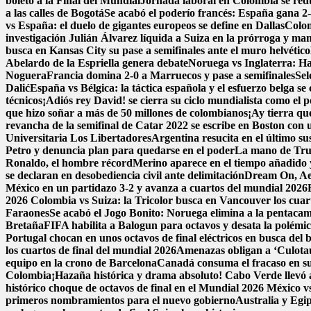
boleto a la Final del Mundial
Jornada laboral en Colombia se reduc
a las calles de Bogotá
Se acabó el poderío francés: España gana 2-0
vs España: el duelo de gigantes europeos se define en Dallas
Colom
investigación
Julián Álvarez líquida a Suiza en la prórroga y ma
busca en Kansas City su pase a semifinales ante el muro helvético
Abelardo de la Espriella genera debate
Noruega vs Inglaterra: Ha
Noguera
Francia domina 2-0 a Marruecos y pase a semifinales
Sel
Dalić
España vs Bélgica: la táctica española y el esfuerzo belga se
técnicos
¡Adiós rey David! se cierra su ciclo mundialista como el 
que hizo soñar a más de 50 millones de colombianos
¡Ay tierra qu
revancha de la semifinal de Catar 2022 se escribe en Boston con un
Universitaria Los Libertadores
Argentina resucita en el último su
Petro y denuncia plan para quedarse en el poder
La mano de Trum
Ronaldo, el hombre récord
Merino aparece en el tiempo añadido 
se declaran en desobediencia civil ante delimitación
Dream On, Aer
México en un partidazo 3-2 y avanza a cuartos del mundial 2026
2026
Colombia vs Suiza: la Tricolor busca en Vancouver los cuarto
Faraones
Se acabó el Jogo Bonito: Noruega elimina a la pentac
Bretaña
FIFA habilita a Balogun para octavos y desata la polémi
Portugal chocan en unos octavos de final eléctricos en busca del 
los cuartos de final del mundial 2026
Amenazas obligan a ‘Culota
equipo en la crono de Barcelona
Canadá consuma el fracaso en su
Colombia
¡Hazaña histórica y drama absoluto! Cabo Verde llevó a
histórico choque de octavos de final en el Mundial 2026
México vs
primeros nombramientos para el nuevo gobierno
Australia y Egi