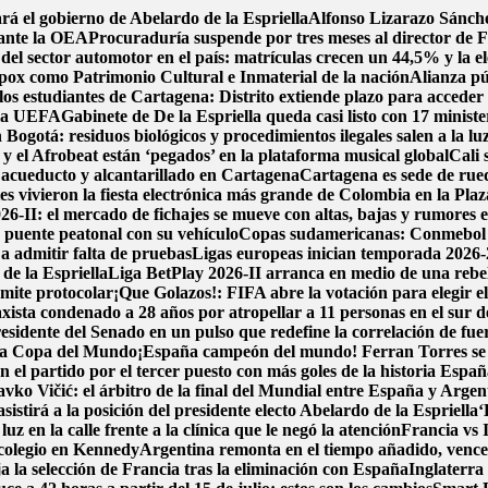
rá el gobierno de Abelardo de la Espriella
Alfonso Lizarazo Sánche
 ante la OEA
Procuraduría suspende por tres meses al director de F
del sector automotor en el país: matrículas crecen un 44,5% y la el
pox como Patrimonio Cultural e Inmaterial de la nación
Alianza pú
los estudiantes de Cartagena: Distrito extiende plazo para acceder 
e la UEFA
Gabinete de De la Espriella queda casi listo con 17 minist
 Bogotá: residuos biológicos y procedimientos ilegales salen a la lu
y el Afrobeat están ‘pegados’ en la plataforma musical global
Cali 
de acueducto y alcantarillado en Cartagena
Cartagena es sede de rued
 vivieron la fiesta electrónica más grande de Colombia en la Plaz
6-II: el mercado de fichajes se mueve con altas, bajas y rumores en
 puente peatonal con su vehículo
Copas sudamericanas: Conmebol de
 a admitir falta de pruebas
Ligas europeas inician temporada 2026-
de la Espriella
Liga BetPlay 2026-II arranca en medio de una rebeli
ámite protocolar
¡Que Golazos!: FIFA abre la votación para elegir e
xista condenado a 28 años por atropellar a 11 personas en el sur 
idente del Senado en un pulso que redefine la correlación de fue
e la Copa del Mundo
¡España campeón del mundo! Ferran Torres se vi
 el partido por el tercer puesto con más goles de la historia
España
avko Vičić: el árbitro de la final del Mundial entre España y Argen
sistirá a la posición del presidente electo Abelardo de la Espriella
‘
luz en la calle frente a la clínica que le negó la atención
Francia vs 
colegio en Kennedy
Argentina remonta en el tiempo añadido, vence 2-
a la selección de Francia tras la eliminación con España
Inglaterra 