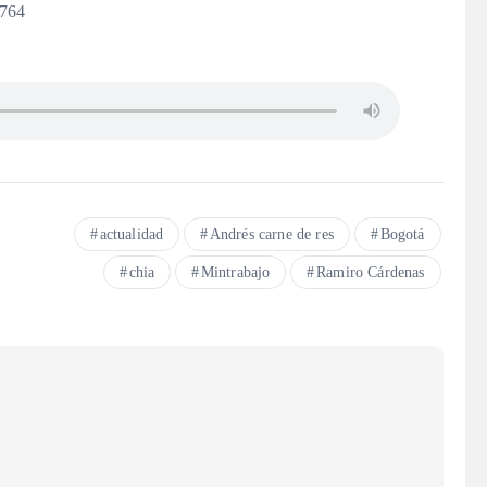
4764
actualidad
Andrés carne de res
Bogotá
chia
Mintrabajo
Ramiro Cárdenas