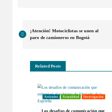
N
¡Atención! Motociclistas se unen al
a
paro de camioneros en Bogotá
v
e
Related Posts
g
a
Artículos
Actualidad
Investigación
c
Los desafíos de comunicación que