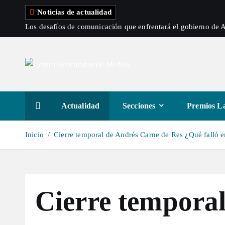
S
Noticias de actualidad
a
Los desafíos de comunicación que enfrentará el gobierno de A
l
t
a
r
a
l
Actualidad
Secciones
Premios La
c
o
Inicio
Cierre temporal de Andrés Carne de Res ¿Qué falló e
n
t
e
n
Cierre tempora
i
d
o