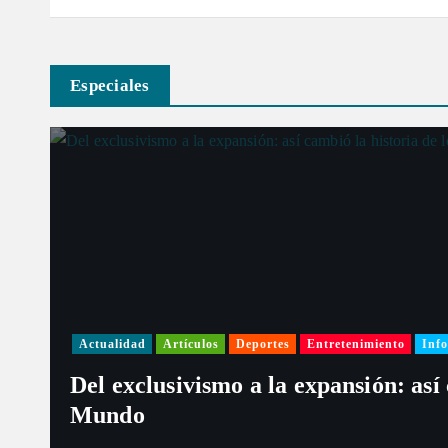
r
Especiales
a
d
a
s
Actualidad
Artículos
Deportes
Entretenimiento
Info
Del exclusivismo a la expansión: así
Mundo