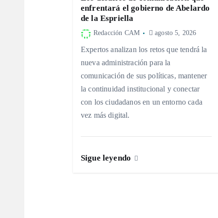
enfrentará el gobierno de Abelardo
i
de la Espriella
Redacción CAM
agosto 5, 2026
ó
Expertos analizan los retos que tendrá la
nueva administración para la
n
comunicación de sus políticas, mantener
la continuidad institucional y conectar
d
con los ciudadanos en un entorno cada
vez más digital.
e
e
Sigue leyendo
n
t