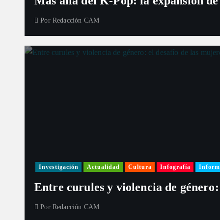
Más allá del K-Pop: la expansión de
Por
Redacción CAM
Investigación
Actualidad
Cultura
Infografía
Inform
Entre curules y violencia de género:
Por
Redacción CAM