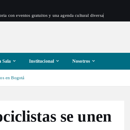
oria con eventos gratuitos y una agenda cultural diversa
 Sala
Institucional
Nosotros
ros en Bogotá
ciclistas se unen