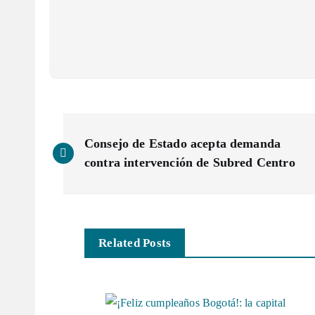
N
Consejo de Estado acepta demanda
a
contra intervención de Subred Centro
v
e
Related Posts
g