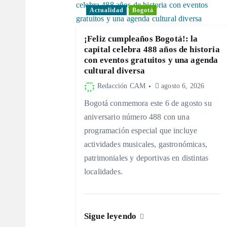
a
Actualidad
Bogotá
c
¡Feliz cumpleaños Bogotá!: la
capital celebra 488 años de historia
i
con eventos gratuitos y una agenda
cultural diversa
Redacción CAM
agosto 6, 2026
ó
Bogotá conmemora este 6 de agosto su
n
aniversario número 488 con una
programación especial que incluye
d
actividades musicales, gastronómicas,
patrimoniales y deportivas en distintas
localidades.
e
e
Sigue leyendo