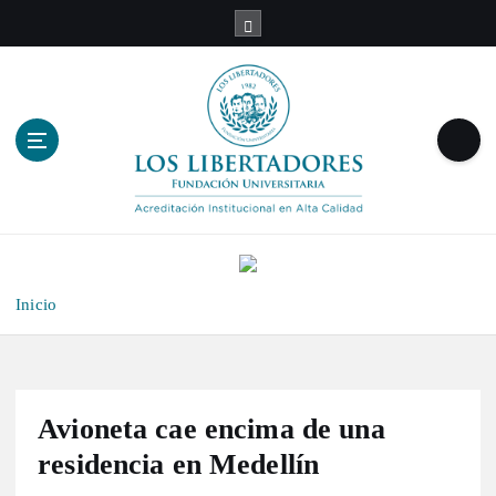
S
a
l
t
a
r
a
l
c
o
n
t
Inicio
e
n
i
d
o
Avioneta cae encima de una
residencia en Medellín