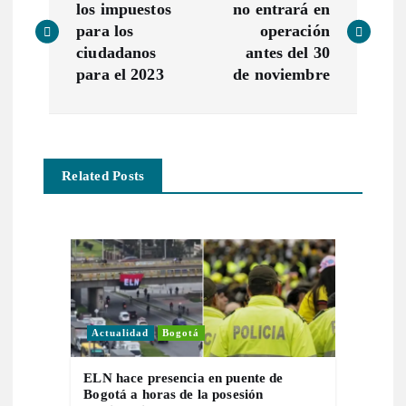
a
los impuestos
no entrará en
para los
operación
v
ciudadanos
antes del 30
para el 2023
de noviembre
e
g
Related Posts
a
c
i
ó
Actualidad
Bogotá
n
ELN hace presencia en puente de
Bogotá a horas de la posesión