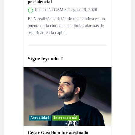
d
presidencial
Redacción CAM
agosto 6, 2026
e
ELN realizó aparición de una bandera en un
puente de la ciudad encendió las alarmas de
e
seguridad en la capital.
n
t
Sigue leyendo
r
a
d
a
Actualidad
Internacional
César Gastélum fue asesinado