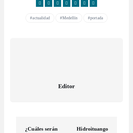
actualidad
Medellín
portada
Editor
N
¿Cuáles serán
Hidroituango