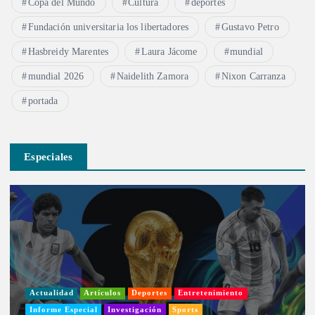
Copa del Mundo
Cultura
deportes
Fundación universitaria los libertadores
Gustavo Petro
Hasbreidy Marentes
Laura Jácome
mundial
mundial 2026
Naidelith Zamora
Nixon Carranza
portada
Especiales
Actualidad
Artículos
Deportes
Entretenimiento
Informe Especial
Investigación
Sports