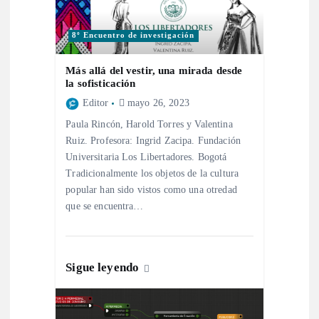
n
d
8º Encuentro de investigación
e
Más allá del vestir, una mirada desde
la sofisticación
e
Editor
mayo 26, 2023
Paula Rincón, Harold Torres y Valentina
n
Ruiz. Profesora: Ingrid Zacipa. Fundación
Universitaria Los Libertadores. Bogotá
t
Tradicionalmente los objetos de la cultura
popular han sido vistos como una otredad
r
que se encuentra…
a
Sigue leyendo
d
a