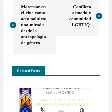
N
Maternar en
Conflicto
a
el cine como
armado y
acto político:
comunidad
v
una mirada
LGBTIQ
desde la
e
antropología
de género
g
a
Related Posts
c
i
ó