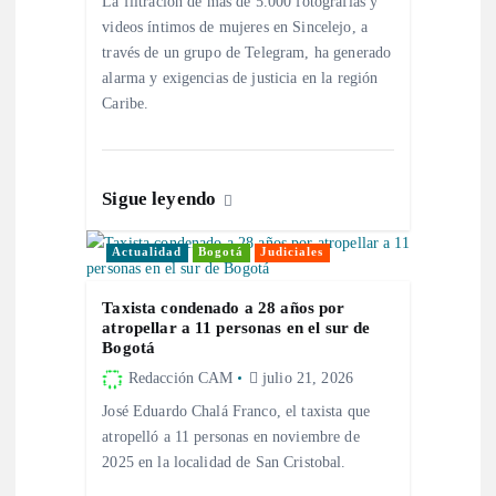
La filtración de más de 5.000 fotografías y
e
videos íntimos de mujeres en Sincelejo, a
través de un grupo de Telegram, ha generado
e
alarma y exigencias de justicia en la región
Caribe.
n
t
Sigue leyendo
r
Actualidad
Bogotá
Judiciales
a
Taxista condenado a 28 años por
atropellar a 11 personas en el sur de
Bogotá
d
Redacción CAM
julio 21, 2026
a
José Eduardo Chalá Franco, el taxista que
atropelló a 11 personas en noviembre de
s
2025 en la localidad de San Cristobal.