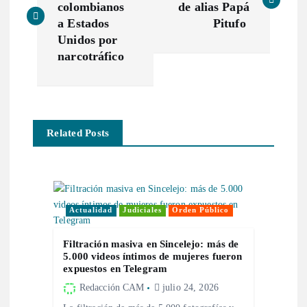
colombianos
de alias Papá
v
a Estados
Pitufo
Unidos por
e
narcotráfico
g
a
Related Posts
c
i
Actualidad
Judiciales
Orden Público
ó
Filtración masiva en Sincelejo: más de
n
5.000 videos íntimos de mujeres fueron
expuestos en Telegram
d
Redacción CAM
julio 24, 2026