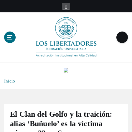
S
a
l
t
a
r
a
l
c
o
n
t
Inicio
e
n
i
d
o
El Clan del Golfo y la traición:
alias ‘Buñuelo’ es la víctima