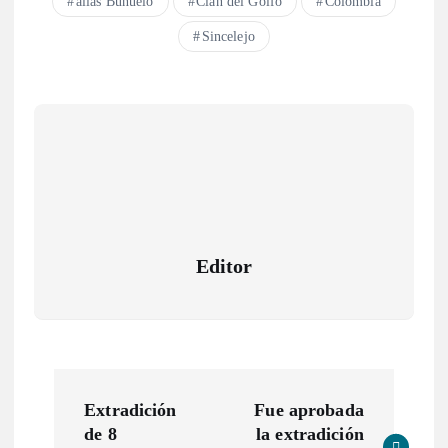
alias Buñuelo
Clan del Golfo
Colombia
Sincelejo
Editor
N
Extradición
Fue aprobada
a
de 8
la extradición