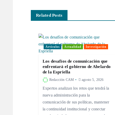
v
e
Related Posts
g
a
Artículos
Actualidad
Investigación
c
Los desafíos de comunicación que
enfrentará el gobierno de Abelardo
i
de la Espriella
Redacción CAM
agosto 5, 2026
ó
Expertos analizan los retos que tendrá la
nueva administración para la
n
comunicación de sus políticas, mantener
la continuidad institucional y conectar