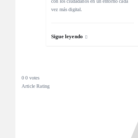
d
con los ciudadanos en un entorno cada
vez más digital.
e
e
Sigue leyendo
n
t
0
0
votes
r
Article Rating
a
d