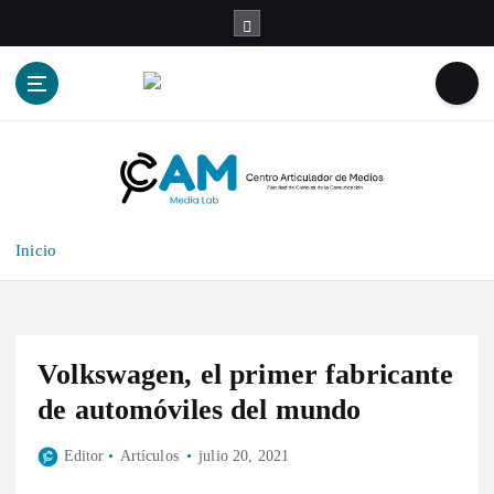
S
a
l
t
a
r
a
l
c
o
Inicio
n
t
e
n
i
Volkswagen, el primer fabricante
d
de automóviles del mundo
o
Editor
Artículos
julio 20, 2021