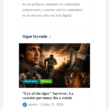
t
de sus políticas, mantener la continuidad
institucional y conectar con los ciudadanos
r
en un entorno cada vez más digital.
a
d
Sigue leyendo
a
s
Artículos
Música
“Eye of the tiger” Survivor: La
canción que nunca iba a existir
admin
julio 31, 2026