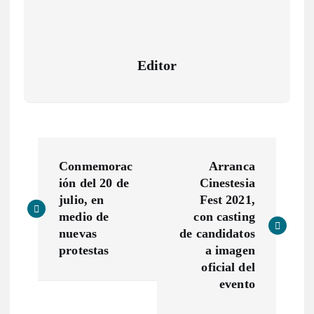
Editor
N
Conmemorac
Arranca
a
ión del 20 de
Cinestesia
julio, en
Fest 2021,
v
medio de
con casting
nuevas
de candidatos
e
protestas
a imagen
oficial del
g
evento