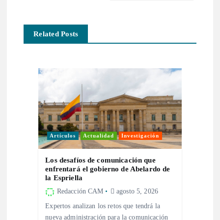
a
c
Related Posts
i
ó
n
d
Artículos
Actualidad
Investigación
e
Los desafíos de comunicación que
enfrentará el gobierno de Abelardo de
e
la Espriella
Redacción CAM
agosto 5, 2026
n
Expertos analizan los retos que tendrá la
nueva administración para la comunicación