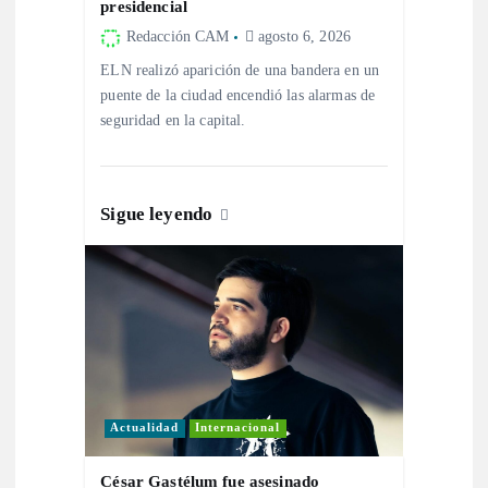
d
presidencial
Redacción CAM
agosto 6, 2026
e
ELN realizó aparición de una bandera en un
puente de la ciudad encendió las alarmas de
e
seguridad en la capital.
n
t
Sigue leyendo
r
a
d
a
Actualidad
Internacional
César Gastélum fue asesinado