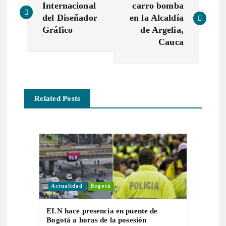
a
Internacional
carro bomba
del Diseñador
en la Alcaldía
v
Gráfico
de Argelia,
Cauca
e
g
Related Posts
a
c
i
ó
Actualidad
Bogotá
n
ELN hace presencia en puente de
Bogotá a horas de la posesión