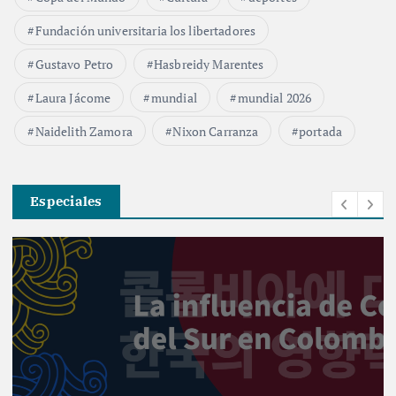
Fundación universitaria los libertadores
Gustavo Petro
Hasbreidy Marentes
Laura Jácome
mundial
mundial 2026
Naidelith Zamora
Nixon Carranza
portada
Especiales