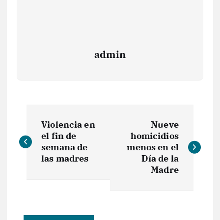
admin
N
Violencia en
Nueve
a
el fin de
homicidios
semana de
menos en el
v
las madres
Día de la
Madre
e
g