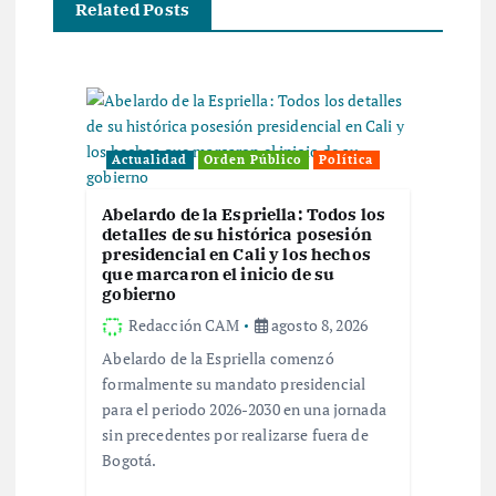
Related Posts
a
c
i
Actualidad
Orden Público
Política
ó
Abelardo de la Espriella: Todos los
detalles de su histórica posesión
n
presidencial en Cali y los hechos
que marcaron el inicio de su
d
gobierno
Redacción CAM
agosto 8, 2026
e
Abelardo de la Espriella comenzó
formalmente su mandato presidencial
e
para el periodo 2026-2030 en una jornada
sin precedentes por realizarse fuera de
n
Bogotá.