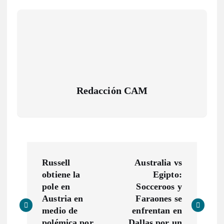
Redacción CAM
N
Russell
Australia vs
a
obtiene la
Egipto:
pole en
Socceroos y
v
Austria en
Faraones se
medio de
enfrentan en
polémica por
Dallas por un