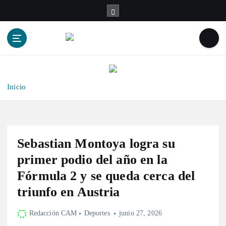
S
a
l
t
a
r
a
l
Inicio
c
o
n
t
Sebastian Montoya logra su
e
n
primer podio del año en la
i
Fórmula 2 y se queda cerca del
d
triunfo en Austria
o
Redacción CAM
Deportes
junio 27, 2026