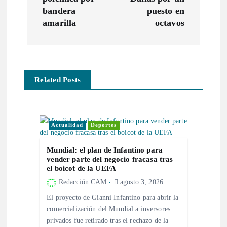
e
bandera
puesto en
g
amarilla
octavos
a
c
Related Posts
i
ó
Actualidad
Deportes
n
Mundial: el plan de Infantino para
vender parte del negocio fracasa tras
el boicot de la UEFA
d
Redacción CAM
agosto 3, 2026
e
El proyecto de Gianni Infantino para abrir la
comercialización del Mundial a inversores
e
privados fue retirado tras el rechazo de la