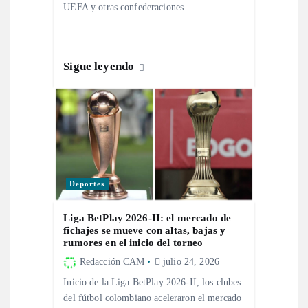
UEFA y otras confederaciones.
n
t
Sigue leyendo
r
a
d
Deportes
a
Liga BetPlay 2026-II: el mercado de
s
fichajes se mueve con altas, bajas y
rumores en el inicio del torneo
Redacción CAM
julio 24, 2026
Inicio de la Liga BetPlay 2026-II, los clubes
del fútbol colombiano aceleraron el mercado