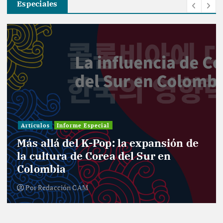
Especiales
Investigación
Actualidad
Cultura
Infografía
Informe Especial
Política
Reportaje
Entre curules y violencia de género
el desafío de las mujeres para el
nuevo Congreso
Por
Redacción CAM