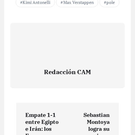
Kimi Antonelli
Max Verstappen
pole
Redacción CAM
N
Empate 1-1
Sebastian
a
entre Egipto
Montoya
e Irán: los
logra su