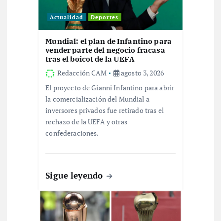
e
Actualidad
Deportes
e
Mundial: el plan de Infantino para
n
vender parte del negocio fracasa
tras el boicot de la UEFA
t
Redacción CAM
agosto 3, 2026
El proyecto de Gianni Infantino para abrir
r
la comercialización del Mundial a
inversores privados fue retirado tras el
a
rechazo de la UEFA y otras
confederaciones.
d
a
Sigue leyendo
s