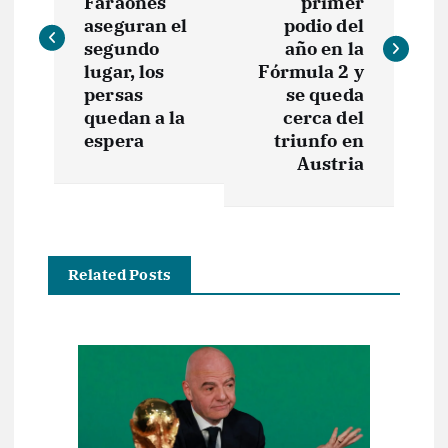
v
Faraones
primer
aseguran el
podio del
e
segundo
año en la
lugar, los
Fórmula 2 y
persas
se queda
g
quedan a la
cerca del
espera
triunfo en
a
Austria
c
i
Related Posts
ó
n
d