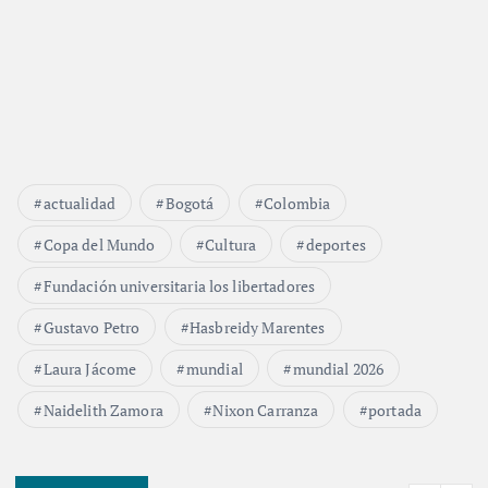
actualidad
Bogotá
Colombia
Copa del Mundo
Cultura
deportes
Fundación universitaria los libertadores
Gustavo Petro
Hasbreidy Marentes
Laura Jácome
mundial
mundial 2026
Naidelith Zamora
Nixon Carranza
portada