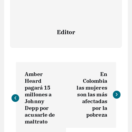
Editor
N
Amber
En
a
Heard
Colombia
pagará 15
las mujeres
v
millones a
son las más
Johnny
afectadas
e
Depp por
por la
acusarle de
pobreza
maltrato
g