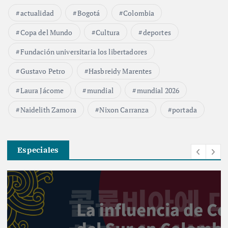
actualidad
Bogotá
Colombia
Copa del Mundo
Cultura
deportes
Fundación universitaria los libertadores
Gustavo Petro
Hasbreidy Marentes
Laura Jácome
mundial
mundial 2026
Naidelith Zamora
Nixon Carranza
portada
Especiales