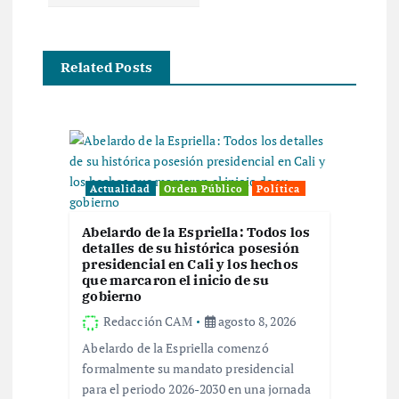
a
c
Related Posts
i
ó
n
Actualidad
Orden Público
Política
d
Abelardo de la Espriella: Todos los
detalles de su histórica posesión
presidencial en Cali y los hechos
e
que marcaron el inicio de su
gobierno
e
Redacción CAM
agosto 8, 2026
Abelardo de la Espriella comenzó
n
formalmente su mandato presidencial
para el periodo 2026-2030 en una jornada