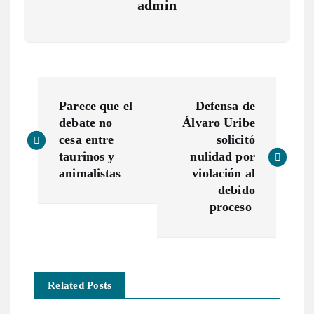
admin
N
Parece que el
Defensa de
a
debate no
Álvaro Uribe
cesa entre
solicitó
v
taurinos y
nulidad por
animalistas
violación al
e
debido
proceso
g
a
Related Posts
c