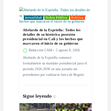
i
ó
Actualidad
Orden Público
Política
n
Abelardo de la Espriella: Todos los
detalles de su histórica posesión
presidencial en Cali y los hechos que
d
marcaron el inicio de su gobierno
Redacción CAM
agosto 8, 2026
e
Abelardo de la Espriella comenzó
formalmente su mandato presidencial para el
e
periodo 2026-2030 en una jornada sin
precedentes por realizarse fuera de Bogotá.
n
t
Sigue leyendo
r