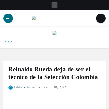
S
a
l
t
a
r
a
l
Inicio
c
o
n
t
Reinaldo Rueda deja de ser el
e
n
técnico de la Selección Colombia
i
d
Editor
Actualidad
abril 18, 2022
o