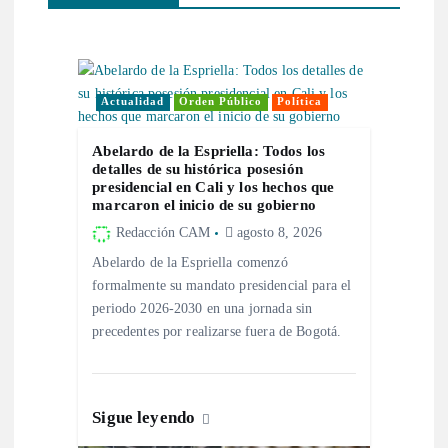
c
i
ó
Actualidad
Orden Público
Política
n
Abelardo de la Espriella: Todos los
detalles de su histórica posesión
presidencial en Cali y los hechos que
d
marcaron el inicio de su gobierno
Redacción CAM
agosto 8, 2026
e
Abelardo de la Espriella comenzó
formalmente su mandato presidencial para el
e
periodo 2026-2030 en una jornada sin
precedentes por realizarse fuera de Bogotá.
n
t
Sigue leyendo