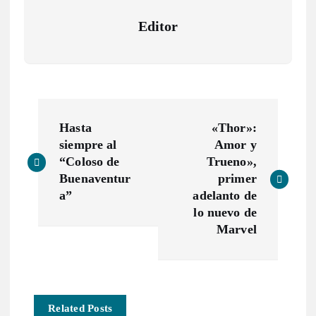
Editor
N
Hasta
«Thor»:
a
siempre al
Amor y
“Coloso de
Trueno»,
v
Buenaventur
primer
a”
adelanto de
e
lo nuevo de
Marvel
g
a
Related Posts