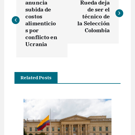
a
anuncia
Rueda deja
subida de
de ser el
v
costos
técnico de
alimenticio
la Selección
e
s por
Colombia
conflicto en
Ucrania
g
a
c
Related Posts
i
ó
n