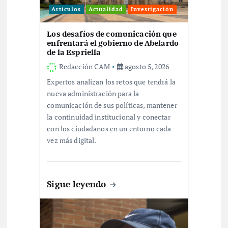
d
Artículos
Actualidad
Investigación
e
Los desafíos de comunicación que
enfrentará el gobierno de Abelardo
e
de la Espriella
Redacción CAM
agosto 5, 2026
n
Expertos analizan los retos que tendrá la
nueva administración para la
t
comunicación de sus políticas, mantener
la continuidad institucional y conectar
r
con los ciudadanos en un entorno cada
vez más digital.
a
d
Sigue leyendo
a