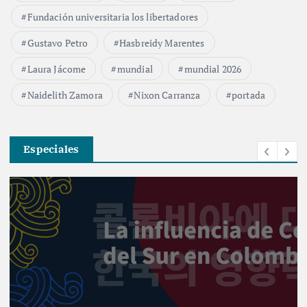
Fundación universitaria los libertadores
Gustavo Petro
Hasbreidy Marentes
Laura Jácome
mundial
mundial 2026
Naidelith Zamora
Nixon Carranza
portada
Especiales