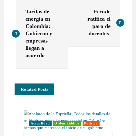
N
Tarifas de
Fecode
a
energía en
ratifica el
Colombia:
paro de
v
Gobierno y
docentes
empresas
e
llegan a
acuerdo
g
a
Related Posts
c
i
ó
Actualidad
Orden Público
Política