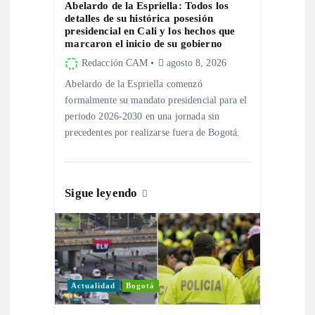
n
Abelardo de la Espriella: Todos los
detalles de su histórica posesión
presidencial en Cali y los hechos que
d
marcaron el inicio de su gobierno
Redacción CAM
agosto 8, 2026
e
Abelardo de la Espriella comenzó
formalmente su mandato presidencial para el
e
periodo 2026-2030 en una jornada sin
precedentes por realizarse fuera de Bogotá.
n
t
Sigue leyendo
r
a
d
Actualidad
Bogotá