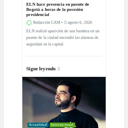
ELN hace presencia en puente de
e
Bogotá a horas de la posesión
presidencial
e
Redacción CAM
agosto 6, 2026
ELN realizó aparición de una bandera en un
n
puente de la ciudad encendió las alarmas de
seguridad en la capital.
t
r
Sigue leyendo
a
d
a
s
Actualidad
Internacional