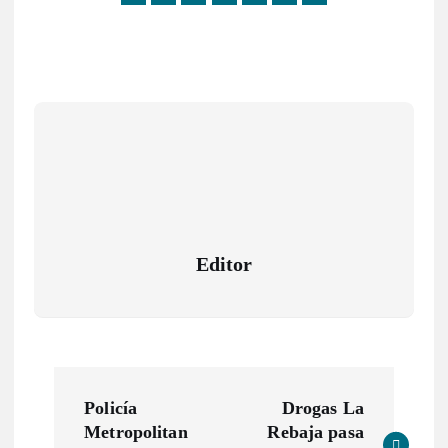
Editor
N
Policía
Drogas La
a
Metropolitan
Rebaja pasa