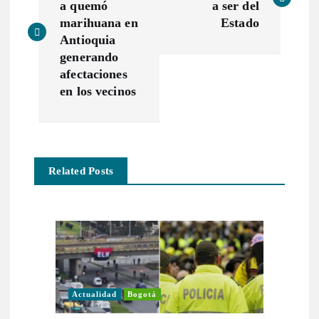
a quemó
a ser del
v
marihuana en
Estado
Antioquia
e
generando
afectaciones
g
en los vecinos
a
c
Related Posts
i
ó
n
Actualidad
Bogotá
d