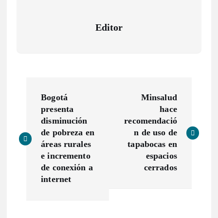
Editor
N
Bogotá
Minsalud
a
presenta
hace
disminución
recomendació
v
de pobreza en
n de uso de
áreas rurales
tapabocas en
e
e incremento
espacios
de conexión a
cerrados
g
internet
a