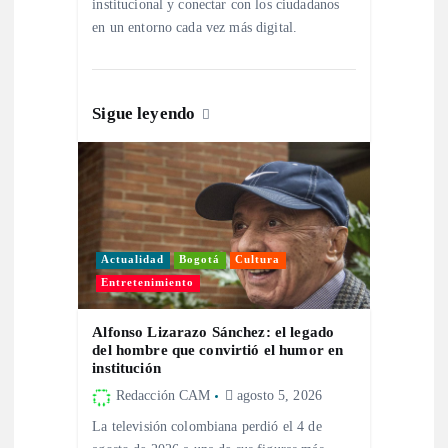
institucional y conectar con los ciudadanos
r
en un entorno cada vez más digital.
a
d
Sigue leyendo
a
s
Actualidad
Bogotá
Cultura
Entretenimiento
Alfonso Lizarazo Sánchez: el legado
del hombre que convirtió el humor en
institución
Redacción CAM
agosto 5, 2026
La televisión colombiana perdió el 4 de