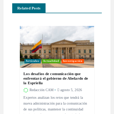
c
Related Posts
i
ó
n
d
Artículos
Actualidad
Investigación
e
Los desafíos de comunicación que
enfrentará el gobierno de Abelardo de
e
la Espriella
Redacción CAM
agosto 5, 2026
n
Expertos analizan los retos que tendrá la
nueva administración para la comunicación
t
de sus políticas, mantener la continuidad