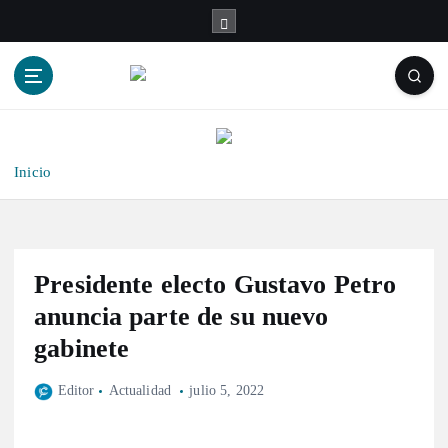
S
a
l
t
a
r
a
l
Inicio
c
o
n
t
Presidente electo Gustavo Petro
e
n
anuncia parte de su nuevo
i
gabinete
d
o
Editor
Actualidad
julio 5, 2022