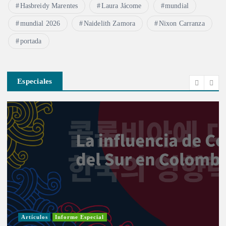
Hasbreidy Marentes
Laura Jácome
mundial
mundial 2026
Naidelith Zamora
Nixon Carranza
portada
Especiales
Artículos
Informe Especial