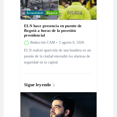
n
Actualidad
Bogotá
d
ELN hace presencia en puente de
Bogotá a horas de la posesión
e
presidencial
Redacción CAM
agosto 6, 2026
e
ELN realizó aparición de una bandera en un
puente de la ciudad encendió las alarmas de
n
seguridad en la capital.
t
r
Sigue leyendo
a
d