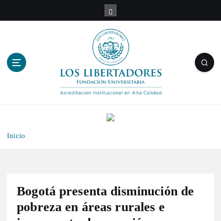
S
a
l
t
a
r
a
l
c
o
n
t
Inicio
e
n
i
d
o
Bogotá presenta disminución de
pobreza en áreas rurales e