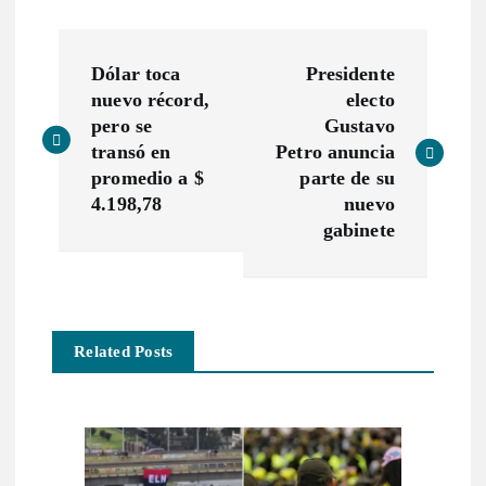
N
Dólar toca
Presidente
a
nuevo récord,
electo
pero se
Gustavo
v
transó en
Petro anuncia
promedio a $
parte de su
e
4.198,78
nuevo
gabinete
g
a
Related Posts
c
i
ó