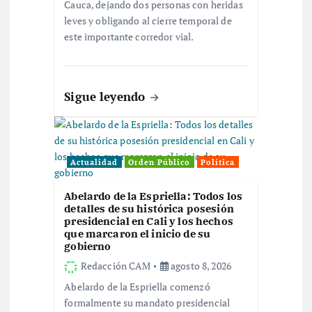
Cauca, dejando dos personas con heridas
r
leves y obligando al cierre temporal de
este importante corredor vial.
a
d
Sigue leyendo
a
s
Actualidad
Orden Público
Política
Abelardo de la Espriella: Todos los
detalles de su histórica posesión
presidencial en Cali y los hechos
que marcaron el inicio de su
gobierno
Redacción CAM
agosto 8, 2026
Abelardo de la Espriella comenzó
formalmente su mandato presidencial