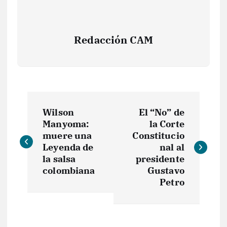
Redacción CAM
N
Wilson
El “No” de
a
Manyoma:
la Corte
muere una
Constitucio
v
Leyenda de
nal al
la salsa
presidente
e
colombiana
Gustavo
Petro
g