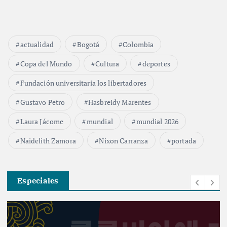
actualidad
Bogotá
Colombia
Copa del Mundo
Cultura
deportes
Fundación universitaria los libertadores
Gustavo Petro
Hasbreidy Marentes
Laura Jácome
mundial
mundial 2026
Naidelith Zamora
Nixon Carranza
portada
Especiales