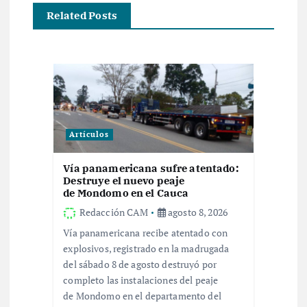
a
Related Posts
c
i
ó
n
Artículos
d
Vía panamericana sufre atentado:
Destruye el nuevo peaje
e
de Mondomo en el Cauca
Redacción CAM
agosto 8, 2026
e
Vía panamericana recibe atentado con
explosivos, registrado en la madrugada
n
del sábado 8 de agosto destruyó por
completo las instalaciones del peaje
t
de Mondomo en el departamento del