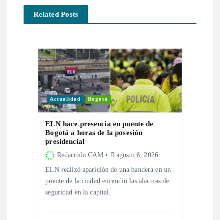
c
Related Posts
i
ó
n
Actualidad
Bogotá
d
ELN hace presencia en puente de
e
Bogotá a horas de la posesión
presidencial
e
Redacción CAM
agosto 6, 2026
ELN realizó aparición de una bandera en un
n
puente de la ciudad encendió las alarmas de
seguridad en la capital.
t