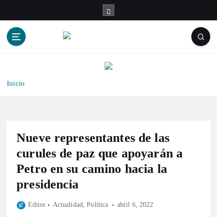
S
a
l
t
a
r
a
l
Inicio
c
o
n
t
Nueve representantes de las
e
n
curules de paz que apoyarán a
i
Petro en su camino hacia la
d
presidencia
o
Editor
Actualidad
,
Política
abril 6, 2022