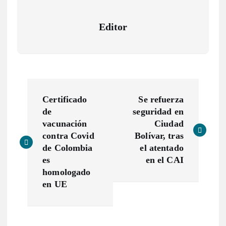
Editor
N
Certificado
Se refuerza
a
de
seguridad en
vacunación
Ciudad
v
contra Covid
Bolívar, tras
de Colombia
el atentado
e
es
en el CAI
homologado
g
en UE
a