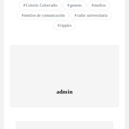
Colorín Colorradio
genesis
medios
medios de comunicación
radio universitaria
ripples
admin
N