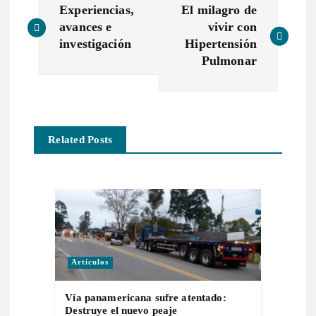
Experiencias,
El milagro de
a
avances e
vivir con
investigación
Hipertensión
v
Pulmonar
e
g
Related Posts
a
c
i
Artículos
ó
Vía panamericana sufre atentado:
n
Destruye el nuevo peaje