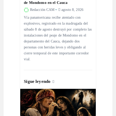
de Mondomo en el Cauca
d
Redacción CAM
agosto 8, 2026
Vía panamericana recibe atentado con
e
explosivos, registrado en la madrugada del
sábado 8 de agosto destruyó por completo las
e
instalaciones del peaje de Mondomo en el
departamento del Cauca, dejando dos
n
personas con heridas leves y obligando al
cierre temporal de este importante corredor
t
vial.
r
Sigue leyendo
a
d
a